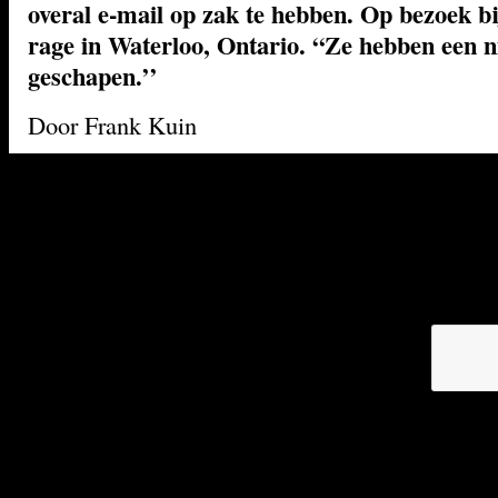
overal e-mail op zak te hebben. Op bezoek b
rage in Waterloo, Ontario. “Ze hebben een 
geschapen.’’
Door Frank Kuin
Waterloo. Een ploeg werknemers in lange blauw
de brommende productielijnen van technologieb
Motion (RIM) in de Canadese provinciestad Wa
rijden buiten Toronto. Onophoudelijk rollen B
e-mailers van de lopende band.
Robotarmen voorzien plaatjes van
minuscule componenten. Antennes,
beeldschermpjes, toetsenbordjes en
omhulsels worden gemonteerd en voilà: de onm
gedaante van de elitaire supermobieltjes met e-
wordt zichtbaar. Momenteel gaan ze met een sn