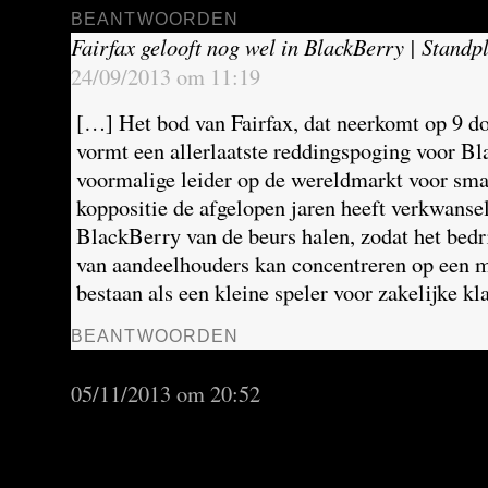
BEANTWOORDEN
Fairfax gelooft nog wel in BlackBerry | Stand
24/09/2013 om 11:19
[…] Het bod van Fairfax, dat neerkomt op 9 do
vormt een allerlaatste reddingspoging voor Bl
voormalige leider op de wereldmarkt voor smar
koppositie de afgelopen jaren heeft verkwansel
BlackBerry van de beurs halen, zodat het bedr
van aandeelhouders kan concentreren op een m
bestaan als een kleine speler voor zakelijke k
BEANTWOORDEN
BlackBerry is aangeschoten wild | Standplaat
05/11/2013 om 20:52
[…] wordt dat Chen zich, mede wegens zijn eig
concentreren op de zakelijke markt, de oorspr