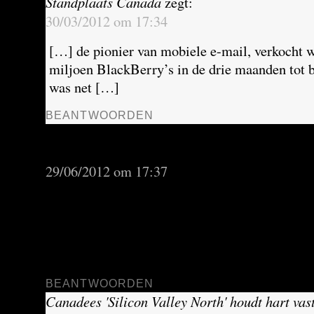
Standplaats Canada
zegt:
30/03/2012 om 17:34
[…] de pionier van mobiele e-mail, verkocht 
miljoen BlackBerry’s in de drie maanden tot 
was net […]
BEANTWOORDEN
RIM onder zware druk na verder uitstel BlackB
Standplaats Canada
zegt:
29/06/2012 om 17:37
[…] is dat het in hoog tempo marktaandeel blij
concurrentie. RIM, ooit leider op de internati
smartphones, had in het eerste kwartaal van 2
procent van de markt in handen, vergeleken m
BEANTWOORDEN
Canadees 'Silicon Valley North' houdt hart vast