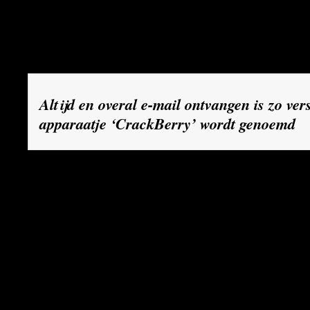
zitten met de laatste noodgevallen, ook na vijve
tijdens de lunchpauze of tijdens de kerstvoorste
kinderen op school.
Altijd en overal e-mail ontvangen is zo ver
apparaatje ‘CrackBerry’ wordt genoemd
En dat willen alle betrokkenen maar wat graag
om op je wenken bediend te worden, berichten 
versturen terwijl je naar de tv zit te kijken, of 
avondeten of een saaie vergadering, is bijzonde
melden gebruikers. Niet voor niets heeft het ver
bijnaam CrackBerry, een zinspeling op de hardd
de trotse eigenaar van twee BlackBerries, had e
geen minuut zonder kon, zegt hij. “We grapten d