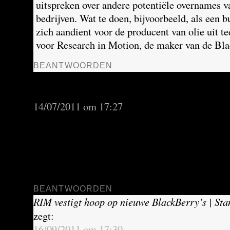
uitspreken over andere potentiële overnames 
bedrijven. Wat te doen, bijvoorbeeld, als een 
zich aandient voor de producent van olie uit t
voor Research in Motion, de maker van de Bl
BEANTWOORDEN
RIM van koploper naar achterblijver op markt
Standplaats Canada
zegt:
14/07/2011 om 17:27
[…] een onontbeerlijk apparaatje in de zakenw
– tot aan president Obama toe. Zo onmisbaar 
e-mail-op-zak, dat de BlackBerry, met het k
toetsenbordje, de bijnaam ‘CrackBerry’ kreeg
BEANTWOORDEN
RIM vestigt hoop op nieuwe BlackBerry’s | St
zegt:
16/09/2011 om 17:30