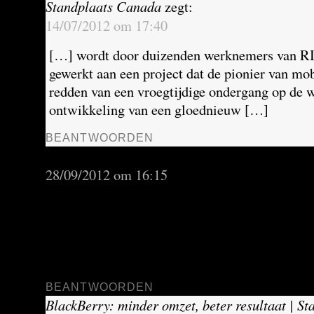
Standplaats Canada
zegt:
14/07/2012 om 17:40
[…] wordt door duizenden werknemers van RI
gewerkt aan een project dat de pionier van mo
redden van een vroegtijdige ondergang op de 
ontwikkeling van een gloednieuw […]
BEANTWOORDEN
RIM vindt groei in opkomende markten | Stan
28/09/2012 om 16:15
[…] de wereldmarkt in handen, zo bleek deze w
onderzoeksbureau IDC. BlackBerry, de pionie
mail en ooit marktleider, had nog slechts 4,8 p
geleden was dat nog 11,5 […]
BEANTWOORDEN
BlackBerry: minder omzet, beter resultaat | S