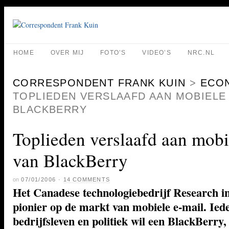
HOME
OVER MIJ
FOTO’S
VIDEO’S
NRC.NL
CORRESPONDENT FRANK KUIN
>
ECO
TOPLIEDEN VERSLAAFD AAN MOBIELE 
BLACKBERRY
Toplieden verslaafd aan mobi
van BlackBerry
on
07/01/2006
·
14 COMMENTS
Het Canadese technologiebedrijf Research in
pionier op de markt van mobiele e-mail. Ied
bedrijfsleven en politiek wil een BlackBerry,