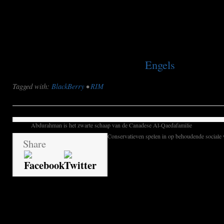
van telefoonbedrijven. Zij subsidiëren de aansc
hardware omdat BlackBerry-gebruikers gunstig
opleveren. Bedrijven kopen een systeem aan me
meerdere BlackBerries.
This post is also available in:
Engels
Tagged with:
BlackBerry
•
RIM
Abdurahman is het zwarte schaap van de Canadese Al-Qaedafamilie
Conservatieven spelen in op behoudende social
Share
toplieden verslaafd aa
14 Responses to
mail van blackberry