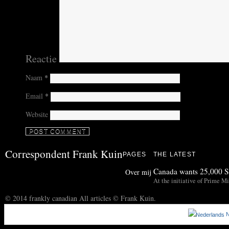
Reactie
Naam
*
Email
*
Website
Correspondent Frank Kuin
PAGES
THE LATEST
Canada wants 25,000 Sy
Over mij
At the initiative of Prime Mi
© 2014 frankly canadian All articles © Frank Kuin.
N