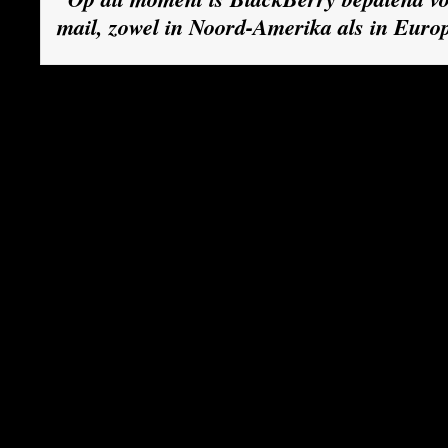
mail, zowel in Noord-Amerika als in Euro
Een ernstige complicatie voor RIM is bovendien
verwikkeld is in een slepende rechtszaak rond 
mobiele e-mail in de VS, veruit de grootste mar
BlackBerries. Aanleiding van het conflict is e
een slapend holdingbedrijfje in de staat Virgini
ontwikkeling van de populaire BlackBerry inb
gemaakt op vijf patenten op mobiele e-mailtech
bezit. Een jury gaf NTP, dat nooit een apparaat
in 2003 gelijk, waarop een rechter een verspre
afkondigde.
RIM ging in beroep en het verbod werd zolang
nadert het beroepsproces zijn einde. Binnenkort
rechter in Virginia of de verkoop van BlackBer