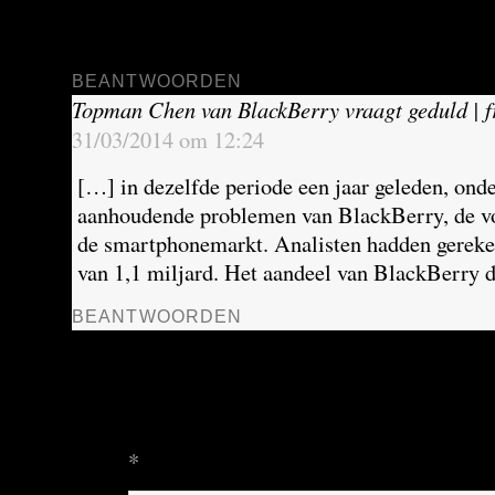
BlackBerry. Het is niet direct duidelijk wat d
voor de […]
BEANTWOORDEN
Topman Chen van BlackBerry vraagt geduld | f
31/03/2014 om 12:24
[…] in dezelfde periode een jaar geleden, onde
aanhoudende problemen van BlackBerry, de vo
de smartphonemarkt. Analisten hadden gerek
van 1,1 miljard. Het aandeel van BlackBerry 
BEANTWOORDEN
Geef een reactie
Your email address will not be published.
Require
marked
*