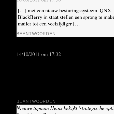
[…] met een nieuw besturingssysteem, QNX.
BlackBerry in staat stellen een sprong te mak
mailer tot een veelzijdiger […]
BEANTWOORDEN
BlackBerry denkt aan compensatie en zegt ‘sor
Canada
zegt:
14/10/2011 om 17:32
[…] de onderbreking te wijten was aan een int
gevoelige klap voor het bedrijf, een pionier i
een reputatie van veiligheid en betrouwbaarhei
tot andere producenten van smartphones, zoa
[…]
BEANTWOORDEN
Nieuwe topman Heins bekijkt 'strategische opti