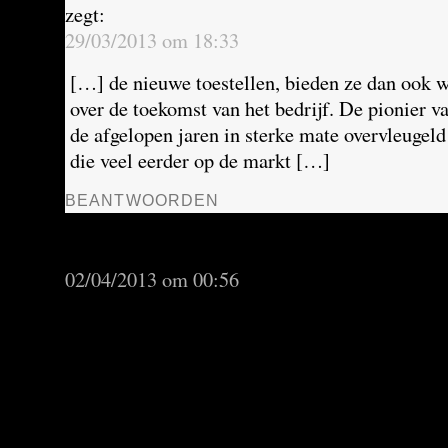
zegt:
29/03/2013 om 18:33
[…] de nieuwe toestellen, bieden ze dan ook w
over de toekomst van het bedrijf. De pionier v
de afgelopen jaren in sterke mate overvleugel
die veel eerder op de markt […]
BEANTWOORDEN
BlackBerry mag nooit opnieuw stilstaan | Sta
zegt:
02/04/2013 om 00:56
[…] Lazaridis, de uitvinder van de BlackBerry,
decennium onstuimig uitgroeide tot een wereld
gebied van mobiele e-mail. Vergeet vooral het
waar de miljarden binnenstroomden terwijl he
[…]