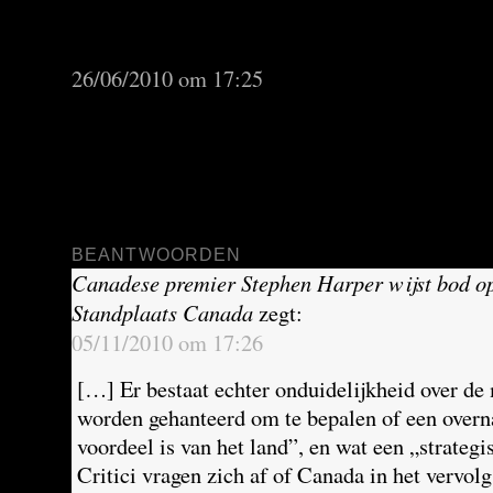
Centrum Toronto is een vesting voor G20 | St
zegt:
26/06/2010 om 17:25
[…] lopen hier tienduizenden werknemers van 
instellingen gehaast over straat met hun Blackb
Starbucks. Nu hebben de banken hun werkneme
gegeven om thuis te […]
BEANTWOORDEN
Canadese premier Stephen Harper wijst bod op
Standplaats Canada
zegt:
05/11/2010 om 17:26
[…] Er bestaat echter onduidelijkheid over de
worden gehanteerd om te bepalen of een overn
voordeel is van het land”, en wat een „strategis
Critici vragen zich af of Canada in het vervolg