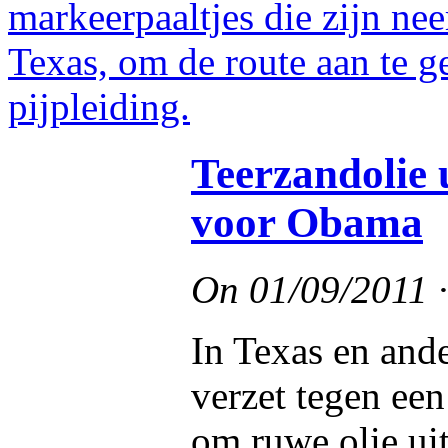
Teerzandolie
voor Obama
On
01/09/2011
In Texas en ande
verzet tegen ee
om ruwe olie ui