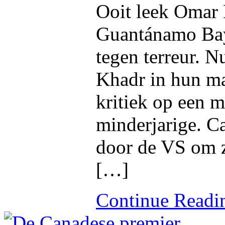
Ooit leek Omar 
Guantánamo Bay’
tegen terreur. 
Khadr in hun ma
kritiek op een m
minderjarige. C
door de VS om z
[…]
Continue Read