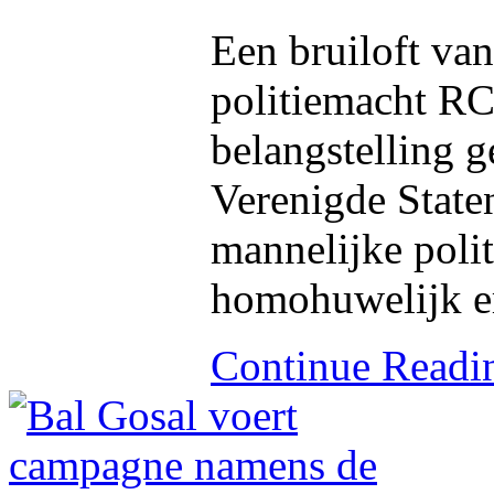
Een bruiloft va
politiemacht RC
belangstelling 
Verenigde Staten
mannelijke poli
homohuwelijk er
Continue Read