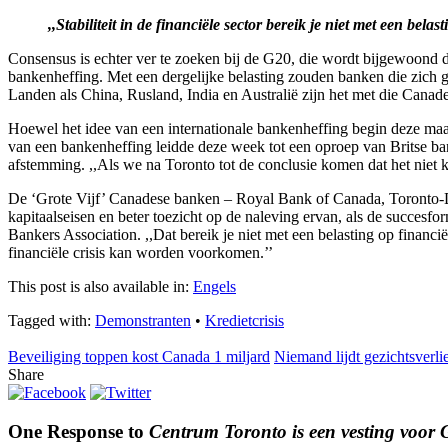
,,Stabiliteit in de financiële sector bereik je niet met een belast
Consensus is echter ver te zoeken bij de G20, die wordt bijgewoon
bankenheffing. Met een dergelijke belasting zouden banken die zich 
Landen als China, Rusland, India en Australië zijn het met die Canade
Hoewel het idee van een internationale bankenheffing begin deze maa
van een bankenheffing leidde deze week tot een oproep van Britse ban
afstemming. ,,Als we na Toronto tot de conclusie komen dat het niet 
De ‘Grote Vijf’ Canadese banken – Royal Bank of Canada, Toronto-
kapitaalseisen en beter toezicht op de naleving ervan, als de succesfo
Bankers Association. ,,Dat bereik je niet met een belasting op financ
financiële crisis kan worden voorkomen.’’
This post is also available in:
Engels
Tagged with:
Demonstranten
•
Kredietcrisis
Beveiliging toppen kost Canada 1 miljard
Niemand lijdt gezichtsverli
Share
One Response to
Centrum Toronto is een vesting voor