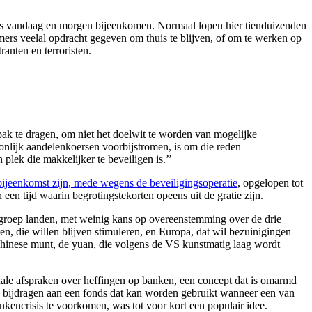
ders vandaag en morgen bijeenkomen. Normaal lopen hier tienduizenden
rs veelal opdracht gegeven om thuis te blijven, of om te werken op
anten en terroristen.
ak te dragen, om niet het doelwit te worden van mogelijke
nlijk aandelenkoersen voorbijstromen, is om die reden
plek die makkelijker te beveiligen is.’’
bijeenkomst zijn, mede wegens de beveiligingsoperatie
, opgelopen tot
een tijd waarin begrotingstekorten opeens uit de gratie zijn.
 groep landen, met weinig kans op overeenstemming over de drie
en, die willen blijven stimuleren, en Europa, dat wil bezuinigingen
Chinese munt, de yuan, die volgens de VS kunstmatig laag wordt
nale afspraken over heffingen op banken, een concept dat is omarmd
n bijdragen aan een fonds dat kan worden gebruikt wanneer een van
nkencrisis te voorkomen, was tot voor kort een populair idee.