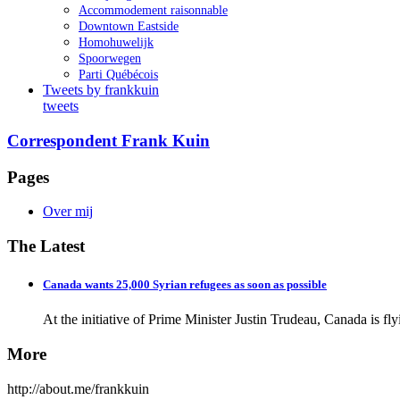
Accommodement raisonnable
Downtown Eastside
Homohuwelijk
Spoorwegen
Parti Québécois
Tweets by frankkuin
tweets
Correspondent Frank Kuin
Pages
Over mij
The Latest
Canada wants 25,000 Syrian refugees as soon as possible
At the initiative of Prime Minister Justin Trudeau, Canada is fl
More
http://about.me/frankkuin