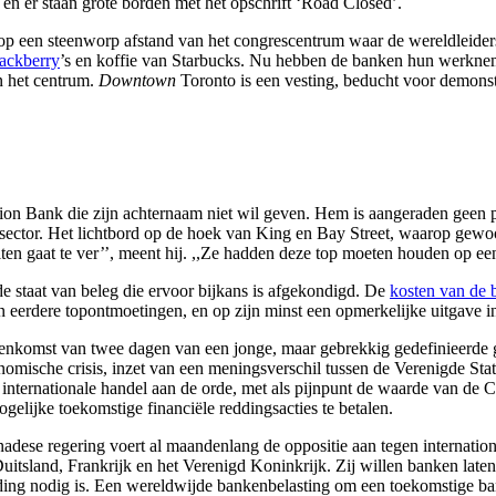
en er staan grote borden met het opschrift ‘Road Closed’.
ict, op een steenworp afstand van het congrescentrum waar de wereldlei
ackberry
’s en koffie van Starbucks. Nu hebben de banken hun werkneme
in het centrum.
Downtown
Toronto is een vesting, beducht voor demonstr
on Bank die zijn achternaam niet wil geven. Hem is aangeraden geen p
ector. Het lichtbord op de hoek van King en Bay Street, waarop gewoo
en gaat te ver’’, meent hij. ,,Ze hadden deze top moeten houden op een 
e staat van beleg die ervoor bijkans is afgekondigd. De
kosten van de 
 eerdere topontmoetingen, en op zijn minst een opmerkelijke uitgave in 
jeenkomst van twee dagen van een jonge, maar gebrekkig gedefinieerde
nomische crisis, inzet van een meningsverschil tussen de Verenigde Stat
nternationale handel aan de orde, met als pijnpunt de waarde van de 
elijke toekomstige financiële reddingsacties te betalen.
nadese regering voert al maandenlang de oppositie aan tegen internatio
itsland, Frankrijk en het Verenigd Koninkrijk. Zij willen banken late
edding nodig is. Een wereldwijde bankenbelasting om een toekomstige ba