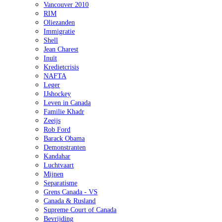
Vancouver 2010
RIM
Oliezanden
Immigratie
Shell
Jean Charest
Inuït
Kredietcrisis
NAFTA
Leger
IJshockey
Leven in Canada
Familie Khadr
Zeeijs
Rob Ford
Barack Obama
Demonstranten
Kandahar
Luchtvaart
Mijnen
Separatisme
Grens Canada - VS
Canada & Rusland
Supreme Court of Canada
Bevrijding