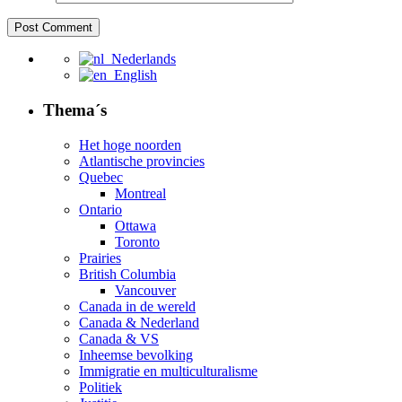
Nederlands
English
Thema´s
Het hoge noorden
Atlantische provincies
Quebec
Montreal
Ontario
Ottawa
Toronto
Prairies
British Columbia
Vancouver
Canada in de wereld
Canada & Nederland
Canada & VS
Inheemse bevolking
Immigratie en multiculturalisme
Politiek