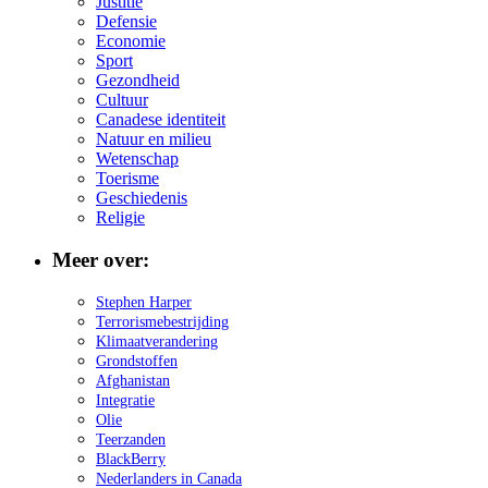
Justitie
Defensie
Economie
Sport
Gezondheid
Cultuur
Canadese identiteit
Natuur en milieu
Wetenschap
Toerisme
Geschiedenis
Religie
Meer over:
Stephen Harper
Terrorismebestrijding
Klimaatverandering
Grondstoffen
Afghanistan
Integratie
Olie
Teerzanden
BlackBerry
Nederlanders in Canada