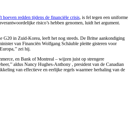
 hoeven redden tijdens de financiële crisis
, is fel tegen een uniforme
nverantwoordelijke risico’s hebben genomen, luidt het argument.
e G20 in Zuid-Korea, leeft het nog steeds. De Britse aankondiging
inister van Financiën Wolfgang Schäuble pleitte gisteren voor
uropa,’’ zei hij.
rce, en Bank of Montreal – wijzen juist op strengere
sicobeheer,’’ aldus Nancy Hughes-Anthony , president van de Canadian
ikkeling van effectieve en eerlijke regels waarmee herhaling van de