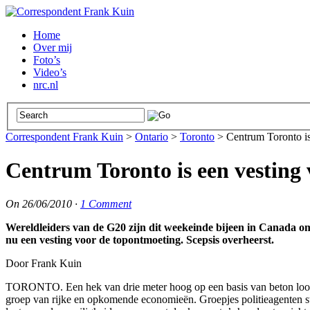
Home
Over mij
Foto’s
Video’s
nrc.nl
Correspondent Frank Kuin
>
Ontario
>
Toronto
>
Centrum Toronto i
Centrum Toronto is een vesting
On
26/06/2010
·
1 Comment
Wereldleiders van de G20 zijn dit weekeinde bijeen in Canada om
nu een vesting voor de topontmoeting. Scepsis overheerst.
Door Frank Kuin
TORONTO. Een hek van drie meter hoog op een basis van beton loop
groep van rijke en opkomende economieën. Groepjes politieagenten st