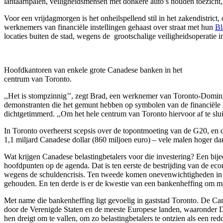
lantaarnpalen, veiligheidsmensen met donkere auto’s houden toezicht, 
Voor een vrijdagmorgen is het onheilspellend stil in het zakendistr
werknemers van financiële instellingen gehaast over straat met hun
Bl
locaties buiten de stad, wegens de grootschalige veiligheidsoperatie 
Hoofdkantoren van enkele grote Canadese banken in het
centrum van Toronto.
,,Het is stompzinnig’’, zegt Brad, een werknemer van Toronto-Domini
demonstranten die het gemunt hebben op symbolen van de financiële s
dichtgetimmerd. ,,Om het hele centrum van Toronto hiervoor af te sluit
In Toronto overheerst scepsis over de topontmoeting van de G20, en d
1,1 miljard Canadese dollar (860 miljoen euro) – vele malen hoger dan
Wat krijgen Canadese belastingbetalers voor die investering? Een bi
hoofdpunten op de agenda. Dat is ten eerste de bestrijding van de eco
wegens de schuldencrisis. Ten tweede komen onevenwichtigheden in i
gehouden. En ten derde is er de kwestie van een bankenheffing om mog
Met name die bankenheffing ligt gevoelig in gaststad Toronto. De Ca
door de Verenigde Staten en de meeste Europese landen, waaronder Du
hen dreigt om te vallen, om zo belastingbetalers te ontzien als een r