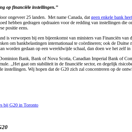
ing op financiële instellingen.’’
d door ongeveer 25 landen. Met name Canada, dat
geen enkele bank heeft
goed hebben gedragen opdraaien voor de redding van instellingen die o
se positie eens.
nd is verworpen bij een bijeenkomst van ministers van Financiën van d
ken om bankbelastingen internationaal te coördineren; ook de Duitse m
kan worden gedaan op een wereldwijde schaal, dan doen we het zelf in E
Dominion Bank, Bank of Nova Scotia, Canadian Imperial Bank of Comme
rmule. ,,Het gaat om stabiliteit in de financiële sector, en degelijk ri
iële instellingen. Wij hopen dat de G20 zich zal concentreren op de ontw
es bij G20 in Toronto
 G20