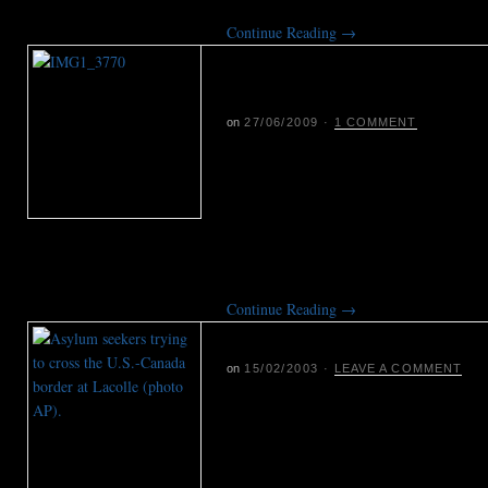
Continue Reading
→
Een dikke streep sche
van Derby Line
on
27/06/2009
·
1 COMMENT
De ingang van de bibliotheek van Stan
de Verenigde Staten, de boeken staan 
grensgemeenschappen als deze wordt 
grenscontroles aan de ‘langste onverd
met lede ogen aangezien.
Continue Reading
→
Canada voor illegalen
on
15/02/2003
·
LEAVE A COMMENT
Als gevolg van een nieuwe registratie
vluchten honderden illegalen naar Can
de asielzoekers weer terug omdat de t
zijn. Volgens hulporganisaties beland