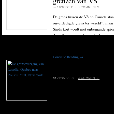
grenzen van VS
on
18/03/2011
·
3 COMMENTS
De grens tussen de VS en Canada staat
onverdedigde grens ter wereld’’, maar 
Sinds kort wordt met onbemande spio
Amerikaanse noordgrens in de gaten 
grens van de VS met Mexico. Een bez
‘Predators’ op afstand worden bestuur
Continue Reading
→
Grens VS en Canada k
voorkomen van een v
on
29/07/2009
·
3 COMMENTS
De grens tussen de Verenigde Staten e
bekend als de langste onbeveiligde gren
voorkomen van een vesting. Een virtu
is opgetrokken, en critici spreken van 
grens’’.