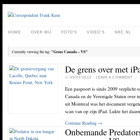
HOME
OVER MIJ
FOTO’S
VIDEO’S
NRC.NL
Currently viewing the tag:
"Grens Canada – VS"
De grens over met iPa
on
05/01/2012
·
LEAVE A COMMENT
Een paspoort is sinds 2009 verplicht 
Canada en de Verenigde Staten over te
uit Montreal was het document verget
scan van op zijn iPad. Lukte het daa
Continue Reading
→
Onbemande Predators