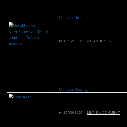
tussen de wal en het schip.
Continue Reading
→
Brug Canada-VS na 1
meer een barrière
on
12/12/2001
·
3 COMMENTS
Sinds 11 september geldt aan de Ame
traditioneel bekend als de langste onv
wereld, een verhoogde staat van paraa
grootste grensovergangen en handels
Bridge bij Detroit, leidt dat tot grote v
Continue Reading
→
Lacrosse: het kleine 
oorlog
on
12/08/1999
·
LEAVE A COMMENT
Lacrosse is een eeuwenoud spel bedac