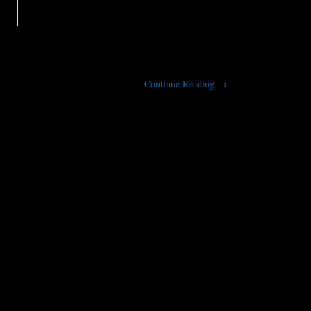
Noord-Amerika. De gewelddadige spor
en ijshockey, wordt steeds populairder
Indianen noemden het spel al voor d
‘het kleine broertje van oorlog’.
Continue Reading
→