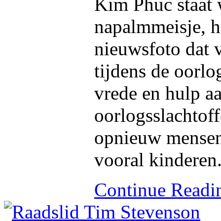
Kim Phuc staat 
napalmmeisje, he
nieuwsfoto dat 
tijdens de oorlo
vrede en hulp a
oorlogsslachtof
opnieuw mensen 
vooral kinderen
Continue Read