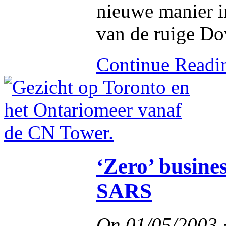
nieuwe manier i
van de ruige Do
Continue Read
‘Zero’ busine
SARS
On
01/05/2003