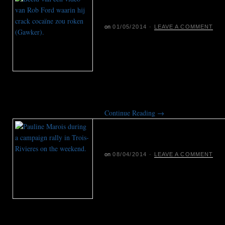
crackvideo
on
01/05/2014
·
LEAVE A COMMENT
Burgemeester Rob Ford van Toronto n
beruchte verslavingsproblemen aan te
gisteravond onverwachts aan nadat e
waarin hij crack cocaïne zou gebruike
blijven voor herverkiezing.
Continue Reading
→
Verrassend groot verl
separatisten Quebec
on
08/04/2014
·
LEAVE A COMMENT
De separatistische Parti Québécois is n
aan het bewind hard afgestraft door k
hoopte op een meerderheid en een re
onafhankelijkheid, maar het electoraat 
wachten. Premier Pauline Marois verlo