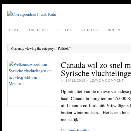
HOME
OVER MIJ
FOTO’S
VIDEO’S
NRC.NL
Currently viewing the category:
"Politiek"
Canada wil zo snel m
Syrische vluchteling
on
28/12/2015
·
LEAVE A COMMENT
Op initiatief van de nieuwe Canadese 
haalt Canada in hoog tempo 25.000 Sy
uit Libanon en Jordanië. Vrijwilligers
breien wintermutsen. „Het is een hele 
menselijk.”
Continue Reading
→