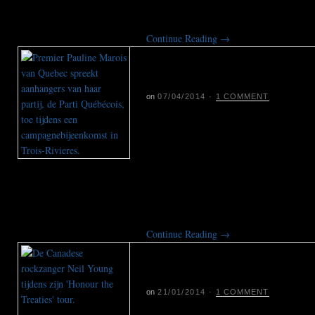
tijdens een desastreuze avond voor haar
Continue Reading
→
Separatisten Quebec 
hand bij verkiezingen
on
07/04/2014
·
1 COMMENT
Toen premier Pauline Marois van de Fr
Quebec vijf weken geleden verkiezing
gerekend op een klinkende zege voor h
separatistische Parti Québécois. In pl
onder druk. Kiezers deinzen terug vo
onafhankelijkheidsstrijd.
Continue Reading
→
Shell heeft felle tege
rocker Neil Young
on
21/01/2014
·
1 COMMENT