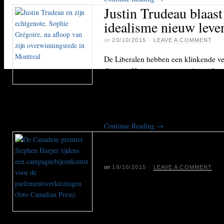
Justin Trudeau blaas
idealisme nieuw leve
on
20/10/2015
·
LEAVE A COMMENT
De Liberalen hebben een klinkende ve
Canada. Hun jeugdige partijleider Jus
voormalige premier Pierre Trudeau, bl
idealisme nieuw leven in. “We hebben
hoop,” zei hij tijdens zijn overwinning
Continue Reading
→
Progressief Canada s
vertrek Stephen Harp
on
19/10/2015
·
LEAVE A COMMENT
De neoconservatieve premier Stephen
bijna tien jaar naar rechts. Veel Cana
idealistische land van vroeger en wil
af. “Wij kiezen voor verandering, wa