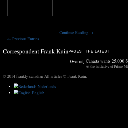
De winning van teerzandolie in westel
van geld, én omstreden. De Canadese
steunt luidkeels het verzet tegen nog m
krachtige retoriek ligt echter onder vuu
Continue Reading
→
← Previous Entries
Correspondent Frank Kuin
PAGES
THE LATEST
Canada wants 25,000 Sy
Over mij
At the initiative of Prime Mi
© 2014 frankly canadian All articles © Frank Kuin.
Nederlands
English