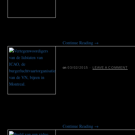
Ondanks bezwaren van Rusland steune
internationale burgerluchtvaartorgani
een centraal informatiesysteem met w
vliegveiligheid boven conflictgebieden 
aanleiding van de ramp met vlucht M
Continue Reading
→
Mansveld wil VN-dat
vliegen boven conflic
on
03/02/2015
·
LEAVE A COMMENT
Staatssecretaris Wilma Mansveld was
lidstaten van ICAO op te roepen hun s
databank met gegevens over de risico’
conflictgebieden. De Nederlandse rege
invoering van zo’n systeem naar aanl
vlucht MH17 van Malaysia Airlines.
Continue Reading
→
Rob Ford gaat afkick