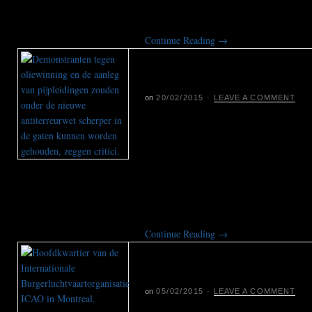
Canada van onze jeugd terug.”
Continue Reading
→
Politie Canada vreest 
oliebeweging
on
20/02/2015
·
LEAVE A COMMENT
De Canadese politie heeft de groeiend
het land heimelijk aangewezen als een
van de nationale veiligheid, bleek dez
vertrouwelijk document. Volgens criti
scherper in de gaten worden gehoude
antiterreurwet.
Continue Reading
→
ICAO: Vliegveilighe
oorlogsgebied in dat
on
05/02/2015
·
LEAVE A COMMENT