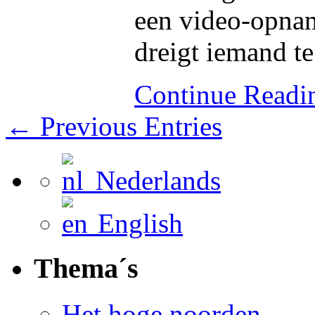
een video-opnam
dreigt iemand t
Continue Read
← Previous Entries
Nederlands
English
Thema´s
Het hoge noorden