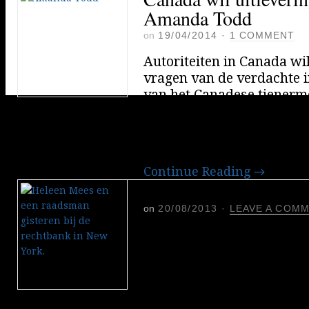
Amanda Todd
on
19/04/2014
·
1 COMMENT
Autoriteiten in Canada wi
vragen van de verdachte 
van het Canadese tiener
Todd. Todd pleegde zelfm
haar de ronde deed op inte
Nederlander zit sinds jan
Continue Reading
→
Heleen Mees zwijgt v
on
20/08/2013
·
LEAVE A COM
Econoom Heleen Mees moes
verschijnen in New York 
van stalking. Mees zou ha
Willem Buiter, hebben be
„Begrijpt u dat u geen en