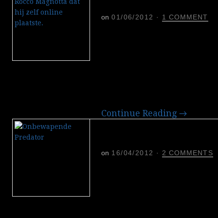
Magnotta na gruwel
on
01/06/2012
·
1 COMMENT
Canada is in de greep va
waarbij de dader lichaam
politieke partijen en vide
heeft gepubliceerd op inte
jarige porno-acteur die b
Magnotta, is voortvluchtig
Continue Reading
→
Het is onbemand en h
wapen
on
16/04/2012
·
2 COMMENTS
Onder President Obama zi
het lievelingswapen gewo
superieur, risicoloos, dod
hegemonie’ van Amerika is
mondiale regels nodig.’