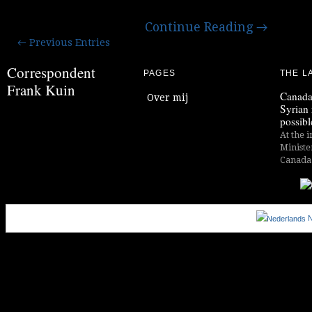
Continue Reading
→
← Previous Entries
Correspondent
PAGES
THE L
Frank Kuin
Canada
Over mij
Syrian 
possibl
At the i
Ministe
Canada i
N