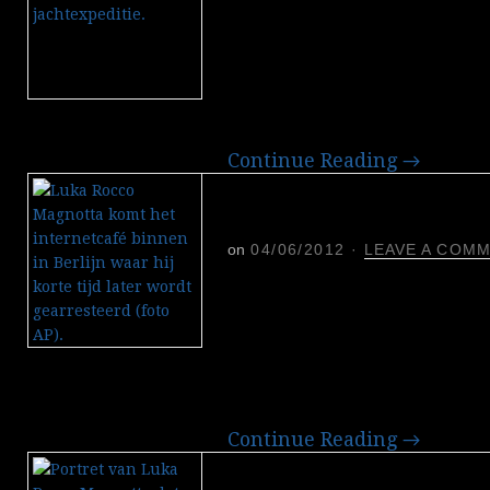
Twee buurlanden, twee ern
een week. In het Canadese
Amerikaanse staat Colorad
bloedbaden aan. Reacties 
weerszijden van de grens.
Continue Reading
→
Canadese ‘porno-moo
opgepakt in Berlijn
on
04/06/2012
·
LEAVE A COM
De Canadese ‘porno-killer
een internationale zoekt
opgepakt in een internetca
Magnotta, die op slag wer
berechten voor zijn spr
Continue Reading
→
Interpol zoekt Canad