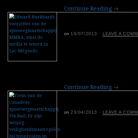
Continue Reading
→
Ramptrein Lac-Mégant
voldoende op handre
on
10/07/2013
·
LEAVE A COM
Een werknemer van de s
Montreal, Maine & Atlant
schuld toegeschoven van 
Mégantic. Volgens de topm
de trein niet voldoende o
Continue Reading
→
Terreurverdachten C
hebben met Al-Qaeda 
on
23/04/2013
·
LEAVE A COM
Een week na de terreuraan
Canadezen opgeschrikt do