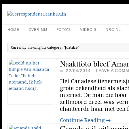
HOME
OVER MIJ
FOTO’S
VIDEO’S
NRC.NL
Currently viewing the category:
"Justitie"
Naaktfoto bleef Ama
on
22/04/2014
·
LEAVE A COM
Het Canadese tienermeis
grote bekendheid als slach
internet. De man die haar
zelfmoord dreef was verm
chanteerde haar met een f
Continue Reading
→
Canada wil uitleveri