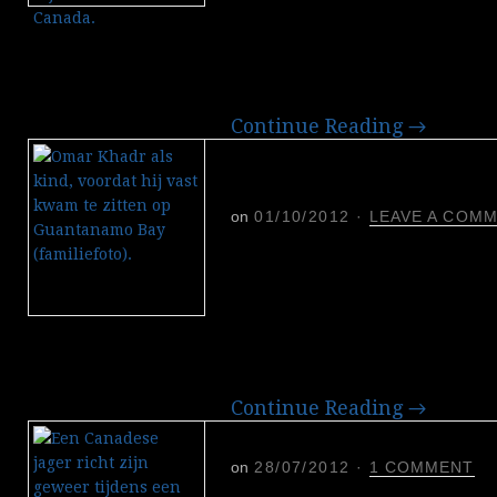
mannen op verdenking va
aanslag op een passagiers
verdachten zouden hun p
namens Al-Qaeda.
Continue Reading
→
Het ‘kind van Guantá
Canada
on
01/10/2012
·
LEAVE A COM
Omar Khadr, het ‘kind va
ruim tien jaar gevangens
terreurgevangenis terugge
geboorteland zal hij de res
Tenzij hij vervroegd vrijk
Continue Reading
→
Liefde voor wapentui
on
28/07/2012
·
1 COMMENT