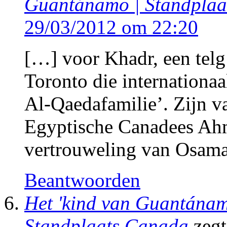
Guantánamo | Standplaa
29/03/2012 om 22:20
[…] voor Khadr, een telg 
Toronto die internationaa
Al-Qaedafamilie’. Zijn v
Egyptische Canadees Ah
vertrouweling van Osam
Beantwoorden
Het 'kind van Guantánamo
Standplaats Canada
zegt