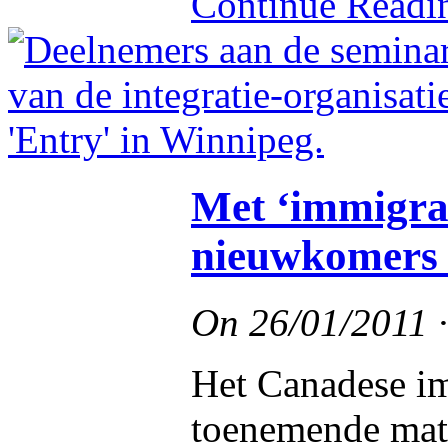
Continue Read
Met ‘immigrat
nieuwkomers 
On
26/01/2011
Het Canadese imm
toenemende mate