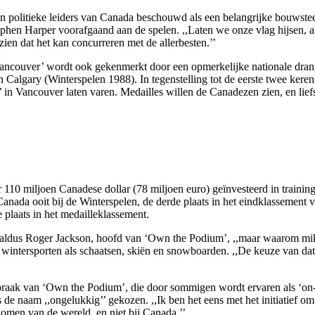
litieke leiders van Canada beschouwd als een belangrijke bouwsteen bi
phen Harper voorafgaand aan de spelen. ,,Laten we onze vlag hijsen, a
ien dat het kan concurreren met de allerbesten.’’
‘Vancouver’ wordt ook gekenmerkt door een opmerkelijke nationale drang 
algary (Winterspelen 1988). In tegenstelling tot de eerste twee keren
n’ in Vancouver laten varen. Medailles willen de Canadezen zien, en liefs
ar 110 miljoen Canadese dollar (78 miljoen euro) geïnvesteerd in traini
anada ooit bij de Winterspelen, de derde plaats in het eindklassement v
plaats in het medailleklassement.
 aldus Roger Jackson, hoofd van ‘Own the Podium’, ,,maar waarom mikk
 wintersporten als schaatsen, skiën en snowboarden. ,,De keuze van dat 
tspraak van ‘Own the Podium’, die door sommigen wordt ervaren als ‘on
 naam ,,ongelukkig’’ gekozen. ,,Ik ben het eens met het initiatief om t
komen van de wereld, en niet bij Canada.’’