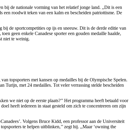
j de nationale vorming van het relatief jonge land. ,,Dit is een
ls een roodwit teken van een kalm en bescheiden patriottisme. De
bij de sportcompetities op ijs en sneeuw. Dit is de derde editie van
, toen geen enkele Canadese sporter een gouden medaille haalde,
t niet te weinig.
ng van topsporters met kansen op medailles bij de Olympische Spelen.
an Turijn, met 24 medailles. Tot veler verrassing stelde bescheiden
en we niet op de eerste plaats?’’ Het programma heeft betaald voor
doel heeft iedereen in staat gesteld om zich te concentreren om zijn
-Canadees’. Volgens Bruce Kidd, een professor aan de Universiteit
opsporters te helpen uitblinken,’’ zegt hij. ,,Maar ‘owning the