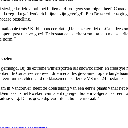
stevige kritiek vanuit het buitenland. Volgens sommigen heeft Canada t
da zegt dat geldende richtlijnen zijn gevolgd). Een Britse criticus gin
nadese opstelling.
ionale trots? Kidd nuanceert dat. ,,Het is zeker niet on-Canadees om v
perij past niet zo goed. Er bestaat een sterke stroming van mensen die 
e norm.’’
rspelen.
’ gemengd. Bij de extreme wintersporten als snowboarden en freestyl
 hebben de Canadese vrouwen drie medailles gewonnen op de lange baan e
 een ruime achterstand op klassementsleider de VS met 24 medailles.
 in Vancouver, heeft de doelstelling van een eerste plaats vanaf het be
’’ Daarnaast is het kweken van talent op eigen bodem volgens haar een 
dese vlag. Dat is geweldig voor de nationale moraal.’’