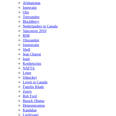
Afghanistan
Integratie
Olie
Teerzanden
BlackBerry
Nederlanders in Canada
Vancouver 2010
RIM
Oliezanden
Immigratie
Shell
Jean Charest
Inuït
Kredietcrisis
NAFTA
Leger
IJshockey
Leven in Canada
Familie Khadr
Zeeijs
Rob Ford
Barack Obama
Demonstranten
Kandahar
Luchtvaart