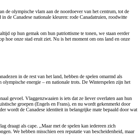
, van de olympische vlam aan de noordoever van het centrum, tot de
in de Canadese nationale kleuren: rode Canadatruien, roodwitte
 altijd op hun gemak om hun patriottisme te tonen, we staan eerder
 op hoe onze stad eruit ziet. Nu is het moment om ons land en onze
nadezen in de rest van het land, hebben de spelen omarmd als
 olympische energie – en nationale trots. De Winterspelen zijn het
naal gevoel. Vlaggenzwaaien is iets dat ze liever overlaten aan hun
nguïstische groepen (Engels en Frans), en nu wordt gekenmerkt door
rder wordt de Canadese identiteit in belangrijke mate bepaald door wat
ag draagt als cape. ,,Maar met de spelen kan iedereen zich
e jongen. We hebben misschien een reputatie van bescheidenheid, maar