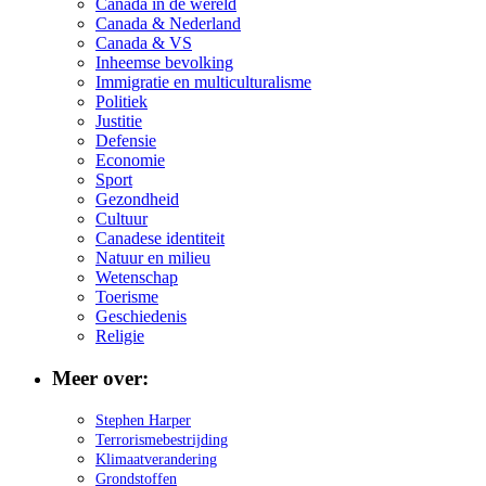
Canada in de wereld
Canada & Nederland
Canada & VS
Inheemse bevolking
Immigratie en multiculturalisme
Politiek
Justitie
Defensie
Economie
Sport
Gezondheid
Cultuur
Canadese identiteit
Natuur en milieu
Wetenschap
Toerisme
Geschiedenis
Religie
Meer over:
Stephen Harper
Terrorismebestrijding
Klimaatverandering
Grondstoffen