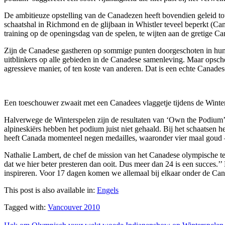
De ambitieuze opstelling van de Canadezen heeft bovendien geleid tot 
schaatshal in Richmond en de glijbaan in Whistler teveel beperkt (Cana
training op de openingsdag van de spelen, te wijten aan de gretige Ca
Zijn de Canadese gastheren op sommige punten doorgeschoten in hun nat
uitblinkers op alle gebieden in de Canadese samenleving. Maar opschep
agressieve manier, of ten koste van anderen. Dat is een echte Canades
Een toeschouwer zwaait met een Canadees vlaggetje tijdens de Winte
Halverwege de Winterspelen zijn de resultaten van ‘Own the Podium
alpineskiërs hebben het podium juist niet gehaald. Bij het schaatsen
heeft Canada momenteel negen medailles, waaronder vier maal goud –
Nathalie Lambert, de chef de mission van het Canadese olympische team
dat we hier beter presteren dan ooit. Dus meer dan 24 is een succes.
inspireren. Voor 17 dagen komen we allemaal bij elkaar onder de Cana
This post is also available in:
Engels
Tagged with:
Vancouver 2010