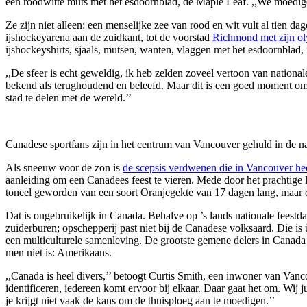
een roodwitte muts met het esdoornblad, de Maple Leaf. ,,We moedigen 
Ze zijn niet alleen: een menselijke zee van rood en wit vult al tien 
ijshockeyarena aan de zuidkant, tot de voorstad
Richmond met zijn ol
ijshockeyshirts, sjaals, mutsen, wanten, vlaggen met het esdoornbla
,,De sfeer is echt geweldig, ik heb zelden zoveel vertoon van nationa
bekend als terughoudend en beleefd. Maar dit is een goed moment om h
stad te delen met de wereld.’’
Canadese sportfans zijn in het centrum van Vancouver gehuld in de na
Als sneeuw voor de zon is
de scepsis verdwenen die in Vancouver hee
aanleiding om een Canadees feest te vieren. Mede door het prachtige 
toneel geworden van een soort Oranjegekte van 17 dagen lang, maar 
Dat is ongebruikelijk in Canada. Behalve op ’s lands nationale feestd
zuiderburen; opschepperij past niet bij de Canadese volksaard. Die is
een multiculturele samenleving. De grootste gemene delers in Canada
men niet is: Amerikaans.
,,Canada is heel divers,’’ betoogt Curtis Smith, een inwoner van Van
identificeren, iedereen komt ervoor bij elkaar. Daar gaat het om. Wij
je krijgt niet vaak de kans om de thuisploeg aan te moedigen.’’