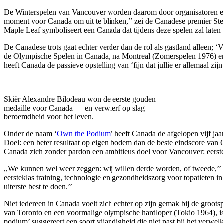
De Winterspelen van Vancouver worden daarom door organisatoren en po
moment voor Canada om uit te blinken,’’ zei de Canadese premier Ste
Maple Leaf symboliseert een Canada dat tijdens deze spelen zal laten z
De Canadese trots gaat echter verder dan de rol als gastland alleen; 
de Olympische Spelen in Canada, na Montreal (Zomerspelen 1976) en C
heeft Canada de passieve opstelling van ‘fijn dat jullie er allemaal zij
Skiër Alexandre Bilodeau won de eerste gouden
medaille voor Canada — en verwierf op slag
beroemdheid voor het leven.
Onder de naam ‘
Own the Podium
’ heeft Canada de afgelopen vijf ja
Doel: een beter resultaat op eigen bodem dan de beste eindscore van C
Canada zich zonder pardon een ambitieus doel voor Vancouver: eerste 
,,We kunnen wel weer zeggen: wij willen derde worden, of tweede,’’
eersteklas training, technologie en gezondheidszorg voor topatleten in
uiterste best te doen.’’
Niet iedereen in Canada voelt zich echter op zijn gemak bij de groo
van Toronto en een voormalige olympische hardloper (Tokio 1964), is de
podium’ suggereert een soort vijandigheid die niet past bij het verwel