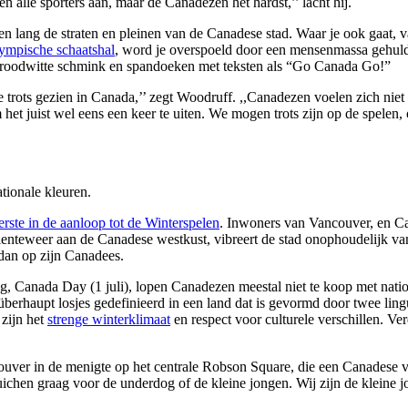
alle sporters aan, maar de Canadezen het hardst,’’ lacht hij.
dagen lang de straten en pleinen van de Canadese stad. Waar je ook gaat
ympische schaatshal
, word je overspoeld door een mensenmassa gehuld 
d, roodwitte schmink en spandoeken met teksten als “Go Canada Go!”
le trots gezien in Canada,’’ zegt Woodruff. ,,Canadezen voelen zich niet
et juist wel eens een keer te uiten. We mogen trots zijn op de spelen,
tionale kleuren.
rste in de aanloop tot de Winterspelen
. Inwoners van Vancouver, en Ca
lenteweer aan de Canadese westkust, vibreert de stad onophoudelijk van
dan op zijn Canadees.
ag, Canada Day (1 juli), lopen Canadezen meestal niet te koop met natio
 überhaupt losjes gedefinieerd in een land dat is gevormd door twee li
 zijn het
strenge winterklimaat
en respect voor culturele verschillen. Ve
couver in de menigte op het centrale Robson Square, die een Canadese vl
 juichen graag voor de underdog of de kleine jongen. Wij zijn de klein