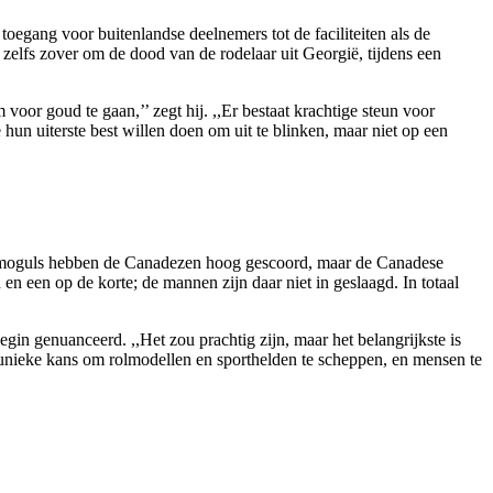
oegang voor buitenlandse deelnemers tot de faciliteiten als de
g zelfs zover om de dood van de rodelaar uit Georgië, tijdens een
oor goud te gaan,’’ zegt hij. ,,Er bestaat krachtige steun voor
hun uiterste best willen doen om uit te blinken, maar niet op een
e moguls hebben de Canadezen hoog gescoord, maar de Canadese
n een op de korte; de mannen zijn daar niet in geslaagd. In totaal
gin genuanceerd. ,,Het zou prachtig zijn, maar het belangrijkste is
,,unieke kans om rolmodellen en sporthelden te scheppen, en mensen te