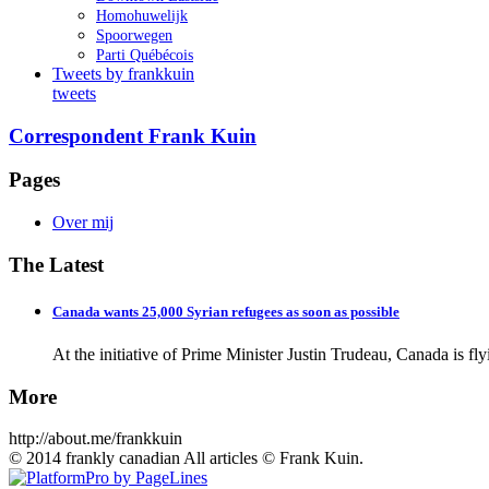
Homohuwelijk
Spoorwegen
Parti Québécois
Tweets by frankkuin
tweets
Correspondent Frank Kuin
Pages
Over mij
The Latest
Canada wants 25,000 Syrian refugees as soon as possible
At the initiative of Prime Minister Justin Trudeau, Canada is fl
More
http://about.me/frankkuin
© 2014 frankly canadian All articles © Frank Kuin.