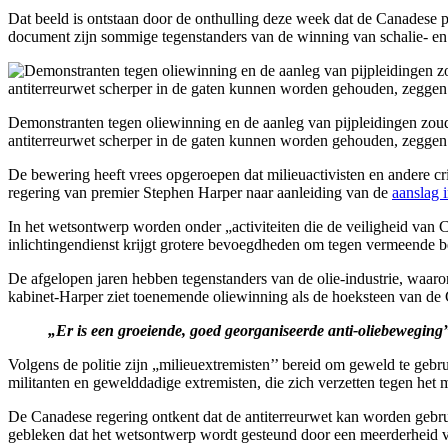
Dat beeld is ontstaan door de onthulling deze week dat de Canadese po
document zijn sommige tegenstanders van de winning van schalie- e
Demonstranten tegen oliewinning en de aanleg van pijpleidingen zo
antiterreurwet scherper in de gaten kunnen worden gehouden, zeggen c
De bewering heeft vrees opgeroepen dat milieuactivisten en andere cr
regering van premier Stephen Harper naar aanleiding van de
aanslag 
In het wetsontwerp worden onder „activiteiten die de veiligheid van 
inlichtingendienst krijgt grotere bevoegdheden om tegen vermeende be
De afgelopen jaren hebben tegenstanders van de olie-industrie, waa
kabinet-Harper ziet toenemende oliewinning als de hoeksteen van d
„Er is een groeiende, goed georganiseerde anti-oliebeweging
Volgens de politie zijn „milieuextremisten’’ bereid om geweld te geb
militanten en gewelddadige extremisten, die zich verzetten tegen het 
De Canadese regering ontkent dat de antiterreurwet kan worden gebru
gebleken dat het wetsontwerp wordt gesteund door een meerderheid 