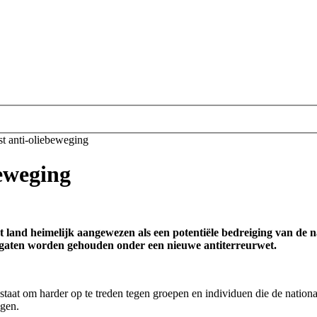
st anti-oliebeweging
beweging
t land heimelijk aangewezen als een potentiële bedreiging van de na
e gaten worden gehouden onder een nieuwe antiterreurwet.
staat om harder op te treden tegen groepen en individuen die de national
ngen.