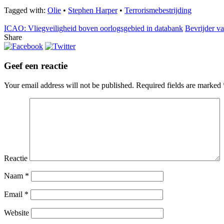
Tagged with:
Olie
•
Stephen Harper
•
Terrorismebestrijding
ICAO: Vliegveiligheid boven oorlogsgebied in databank
Bevrijder v
Share
Geef een reactie
Your email address will not be published.
Required fields are marked
Reactie
Naam
*
Email
*
Website