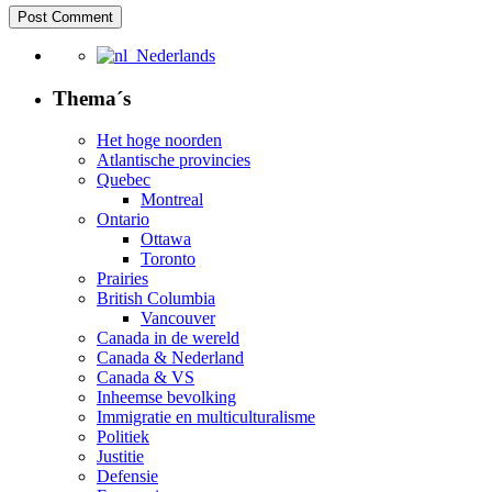
Nederlands
Thema´s
Het hoge noorden
Atlantische provincies
Quebec
Montreal
Ontario
Ottawa
Toronto
Prairies
British Columbia
Vancouver
Canada in de wereld
Canada & Nederland
Canada & VS
Inheemse bevolking
Immigratie en multiculturalisme
Politiek
Justitie
Defensie