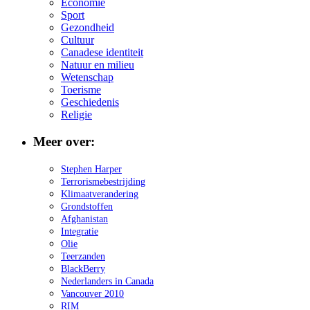
Economie
Sport
Gezondheid
Cultuur
Canadese identiteit
Natuur en milieu
Wetenschap
Toerisme
Geschiedenis
Religie
Meer over:
Stephen Harper
Terrorismebestrijding
Klimaatverandering
Grondstoffen
Afghanistan
Integratie
Olie
Teerzanden
BlackBerry
Nederlanders in Canada
Vancouver 2010
RIM