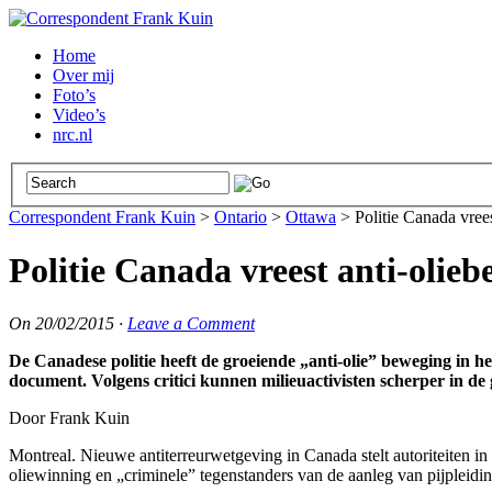
Home
Over mij
Foto’s
Video’s
nrc.nl
Correspondent Frank Kuin
>
Ontario
>
Ottawa
>
Politie Canada vree
Politie Canada vreest anti-olie
On
20/02/2015
·
Leave a Comment
De Canadese politie heeft de groeiende „anti-olie” beweging in he
document. Volgens critici kunnen milieuactivisten scherper in d
Door Frank Kuin
Montreal. Nieuwe antiterreurwetgeving in Canada stelt autoriteiten in 
oliewinning en „criminele” tegenstanders van de aanleg van pijpleidi