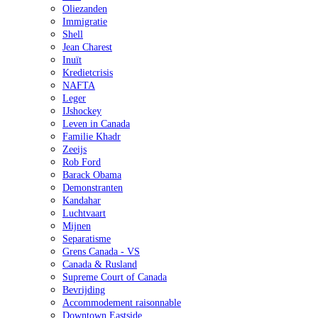
Oliezanden
Immigratie
Shell
Jean Charest
Inuït
Kredietcrisis
NAFTA
Leger
IJshockey
Leven in Canada
Familie Khadr
Zeeijs
Rob Ford
Barack Obama
Demonstranten
Kandahar
Luchtvaart
Mijnen
Separatisme
Grens Canada - VS
Canada & Rusland
Supreme Court of Canada
Bevrijding
Accommodement raisonnable
Downtown Eastside