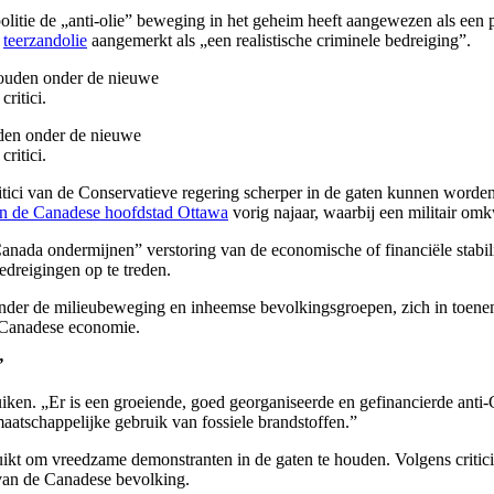
litie de „anti-olie” beweging in het geheim heeft aangewezen als een po
n
teerzandolie
aangemerkt als „een realistische criminele bedreiging”.
uden onder de nieuwe
ritici.
itici van de Conservatieve regering scherper in de gaten kunnen worde
in de Canadese hoofdstad Ottawa
vorig najaar, waarbij een militair o
Canada ondermijnen” verstoring van de economische of financiële stabili
dreigingen op te treden.
ronder de milieubeweging en inheemse bevolkingsgroepen, zich in toen
e Canadese economie.
”
ruiken. „Er is een groeiende, goed georganiseerde en gefinancierde ant
maatschappelijke gebruik van fossiele brandstoffen.”
ikt om vreedzame demonstranten in de gaten te houden. Volgens critici 
van de Canadese bevolking.