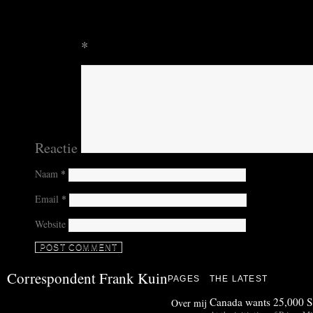
Your email address will not be published.
Require
marked
*
Reactie
Naam
*
Email
*
Website
Correspondent Frank Kuin
PAGES
THE LATEST
Canada wants 25,000 Sy
Over mij