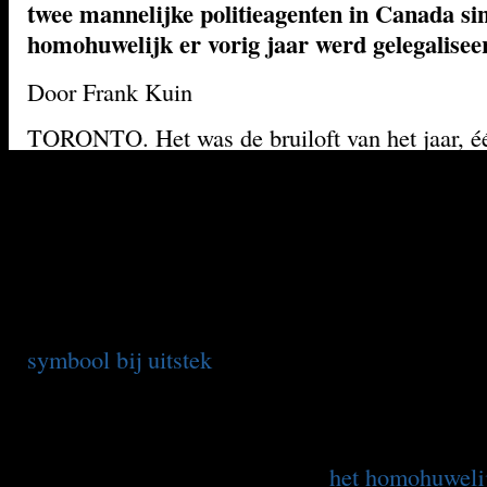
twee mannelijke politieagenten in Canada si
homohuwelijk er vorig jaar werd gelegalisee
Door Frank Kuin
TORONTO. Het was de bruiloft van het jaar, é
Canada Day, de nationale feestdag. Gekleed in
tenues van rode politiejassen, beige stetsonhoe
rijlaarzen trouwden twee agenten van de befaa
Canadian Mounted Police, de Mounties, gister
Nova Scotia. Twee mannelijke agenten. Met elk
Jason Tree en David Conners, beiden agenten
symbool bij uitstek
van de eerlijke, welwillende
maar wellicht tikkeltje naïeve Canadees – gaven
jawoord in een besloten ceremonie in het visser
oostkust. Hun unie is de eerste van twee manne
politieagenten in Canada sinds
het homohuwelij