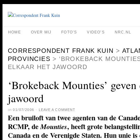
HOME
OVER MIJ
FOTO’S
VIDEO’S
NRC.NL
CORRESPONDENT FRANK KUIN
>
ATLA
PROVINCIES
>
‘BROKEBACK MOUNTIES
ELKAAR HET JAWOORD
‘Brokeback Mounties’ geven 
jawoord
on
01/07/2006
·
LEAVE A COMMENT
Een bruiloft van twee agenten van de Canade
RCMP, de
, heeft grote belangstell
Mounties
Canada en de Verenigde Staten. Hun unie is 