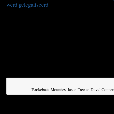
werd gelegaliseerd
.
De bruiloft van de twee agenten van de RCMP,
sterkste symbolen van Canada, heeft grote bela
getrokken in Canada en de Verenigde Staten. 
Mounties worden de twee huwelijkspartners al
genoemd – een referentie aan de film Brokeba
de liefde tussen twee cowboys in het Amerikaa
ook zinspelingen op de slogan van de Canadese
Mounties always get their man
(the Mounties k
mannetje altijd te pakken) zijn niet van de lucht
‘Brokeback Mounties’ Jason Tree en David Conners
Tree (27) en Connors (28) leerden elkaar acht j
kennen op school en zijn sindsdien bij elkaar. 