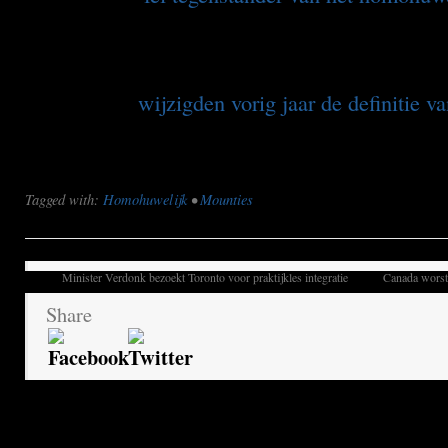
dit jaar aan de macht. Hij verbood partijleden
geven op het huwelijk. Eerder sloot hij niet ui
ter discussie te stellen in het parlement. Harper
voorgangers
wijzigden vorig jaar de definitie v
nadat rechters bepaalden dat ook homoparen de
moesten krijgen om te trouwen.
Tagged with:
Homohuwelijk
•
Mounties
Minister Verdonk bezoekt Toronto voor praktijkles integratie
Canada worste
Share
Geef een reactie