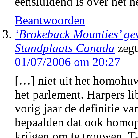
eensluidend is over het h
Beantwoorden
‘Brokeback Mounties’ gev
Standplaats Canada
zegt
01/07/2006 om 20:27
[…] niet uit het homohuwel
het parlement. Harpers l
vorig jaar de definitie va
bepaalden dat ook homop
krijgen om te trouwen. 