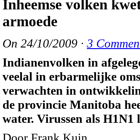
Inheemse volken kwet
armoede
On
24/10/2009
·
3 Commen
Indianenvolken in afgele
veelal in erbarmelijke om
verwachten in ontwikkeli
de provincie Manitoba he
water. Virussen als H1N1 l
Door Frank Kuin