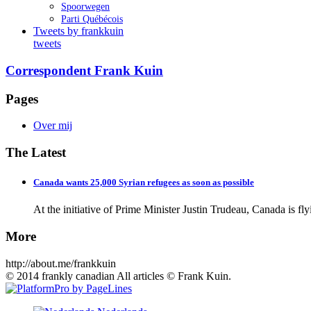
Spoorwegen
Parti Québécois
Tweets by frankkuin
tweets
Correspondent Frank Kuin
Pages
Over mij
The Latest
Canada wants 25,000 Syrian refugees as soon as possible
At the initiative of Prime Minister Justin Trudeau, Canada is fl
More
http://about.me/frankkuin
© 2014 frankly canadian All articles © Frank Kuin.