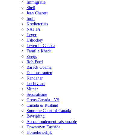
Immigratie
Shell
Jean Charest
Inuït
Kredietcrisis
NAFTA
Leger
IJshockey
Leven in Canada
Familie Khadr
Zeeijs
Rob Ford
Barack Obama
Demonstranten
Kandahar
Luchtvaart
Mijnen
Separatisme
Grens Canada - VS
Canada & Rusland
Supreme Court of Canada
Bevrijding
Accommodement raisonnable
Downtown Eastside
Homohuwelijk