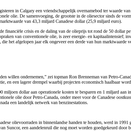
e gisteren in Calgary een vriendschappelijk overnamebod ter waarde van
onele olie. De samenvoeging, de grootste in de oliesector sinds de vor
arktwaarde van 43,3 miljard Canadese dollar (25,9 miljard euro).
 financiële crisis en de daling van de olieprijs tot rond de 50 dollar pe
aken van conventionele olie, is zeer energie- en kapitaalintensief; inve
ners, die het afgelopen jaar elk ongeveer een derde van hun marktwaarde
beiden willen ondernemen,” zei topman Ron Brenneman van Petro-Canada
ositie, en een lagere drempel waarbij projecten economisch haalbaar wor
0 miljoen dollar aan operationele kosten te besparen en 1 miljard aan i
tionele olie door Petro-Canada, onder meer voor de Canadese oostkust
Canada een landelijk netwerk van benzinestations.
adese olievoorraden in binnenlandse handen te houden, werd in 1991 
 van Suncor, een aandelenruil die nog moet worden goedgekeurd door b