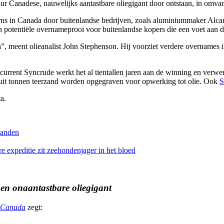
uur Canadese, nauwelijks aantastbare oliegigant door ontstaan, in omva
s in Canada door buitenlandse bedrijven, zoals aluminiummaker Alcan 
potentiële overnameprooi voor buitenlandse kopers die een voet aan de
, meent olieanalist John Stephenson. Hij voorziet verdere overnames 
ncurrent Syncrude werkt het al tientallen jaren aan de winning en ver
it tonnen teerzand worden opgegraven voor opwerking tot olie. Ook
S
zanden
re expeditie zit zeehondenjager in het bloed
n onaantastbare oliegigant
s Canada
zegt: