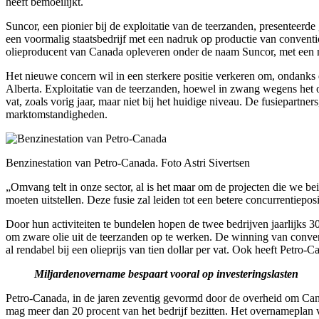
heeft bemoeilijkt.
Suncor, een pionier bij de exploitatie van de teerzanden, presenteerd
een voormalig staatsbedrijf met een nadruk op productie van conventi
olieproducent van Canada opleveren onder de naam Suncor, met een m
Het nieuwe concern wil in een sterkere positie verkeren om, ondanks de
Alberta. Exploitatie van de teerzanden, hoewel in zwang wegens het opr
vat, zoals vorig jaar, maar niet bij het huidige niveau. De fusiepart
marktomstandigheden.
Benzinestation van Petro-Canada. Foto Astri Sivertsen
„Omvang telt in onze sector, al is het maar om de projecten die we 
moeten uitstellen. Deze fusie zal leiden tot een betere concurrentiep
Door hun activiteiten te bundelen hopen de twee bedrijven jaarlijks 30
om zware olie uit de teerzanden op te werken. De winning van conven
al rendabel bij een olieprijs van tien dollar per vat. Ook heeft Petro-
Miljardenovername bespaart vooral op investeringslasten
Petro-Canada, in de jaren zeventig gevormd door de overheid om Can
mag meer dan 20 procent van het bedrijf bezitten. Het overnameplan