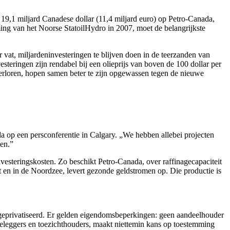
 19,1 miljard Canadese dollar (11,4 miljard euro) op Petro-Canada,
ming van het Noorse StatoilHydro in 2007, moet de belangrijkste
r vat, miljardeninvesteringen te blijven doen in de teerzanden van
steringen zijn rendabel bij een olieprijs van boven de 100 dollar per
 verloren, hopen samen beter te zijn opgewassen tegen de nieuwe
 op een persconferentie in Calgary. „We hebben allebei projecten
den.”
nvesteringskosten. Zo beschikt Petro-Canada, over raffinagecapaciteit
 en in de Noordzee, levert gezonde geldstromen op. Die productie is
geprivatiseerd. Er gelden eigendomsbeperkingen: geen aandeelhouder
eleggers en toezichthouders, maakt niettemin kans op toestemming