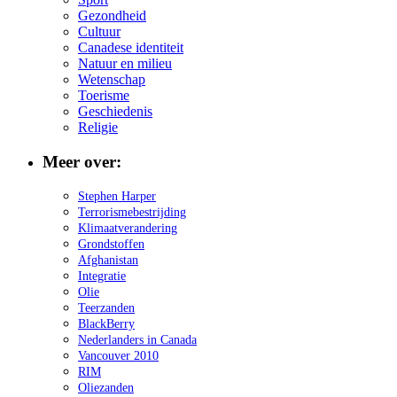
Gezondheid
Cultuur
Canadese identiteit
Natuur en milieu
Wetenschap
Toerisme
Geschiedenis
Religie
Meer over:
Stephen Harper
Terrorismebestrijding
Klimaatverandering
Grondstoffen
Afghanistan
Integratie
Olie
Teerzanden
BlackBerry
Nederlanders in Canada
Vancouver 2010
RIM
Oliezanden