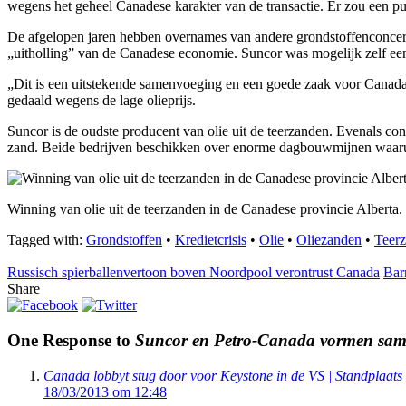
wegens het geheel Canadese karakter van de transactie. Er zou een p
De afgelopen jaren hebben overnames van andere grondstoffenconcern
„uitholling” van de Canadese economie. Suncor was mogelijk zelf een 
„Dit is een uitstekende samenvoeging en een goede zaak voor Canada”
gedaald wegens de lage olieprijs.
Suncor is de oudste producent van olie uit de teerzanden. Evenals co
zand. Beide bedrijven beschikken over enorme dagbouwmijnen waaru
Winning van olie uit de teerzanden in de Canadese provincie Alberta.
Tagged with:
Grondstoffen
•
Kredietcrisis
•
Olie
•
Oliezanden
•
Teer
Russisch spierballenvertoon boven Noordpool verontrust Canada
Bar
Share
One Response to
Suncor en Petro-Canada vormen same
Canada lobbyt stug door voor Keystone in de VS | Standplaat
18/03/2013 om 12:48