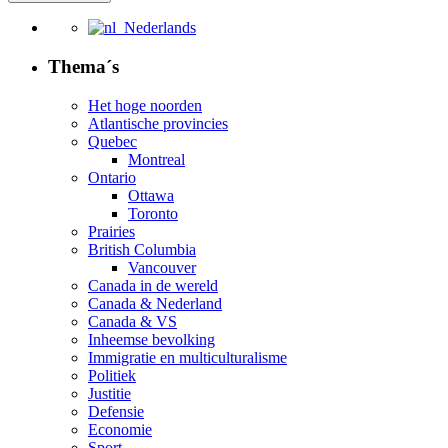
Nederlands
Thema´s
Het hoge noorden
Atlantische provincies
Quebec
Montreal
Ontario
Ottawa
Toronto
Prairies
British Columbia
Vancouver
Canada in de wereld
Canada & Nederland
Canada & VS
Inheemse bevolking
Immigratie en multiculturalisme
Politiek
Justitie
Defensie
Economie
Sport