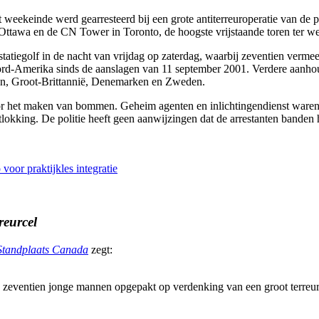
keinde werd gearresteerd bij een grote antiterreuroperatie van de po
ttawa en de CN Tower in Toronto, de hoogste vrijstaande toren ter we
restatiegolf in de nacht van vrijdag op zaterdag, waarbij zeventien ve
 Noord-Amerika sinds de aanslagen van 11 september 2001. Verdere aanho
ten, Groot-Brittannië, Denemarken en Zweden.
r het maken van bommen. Geheim agenten en inlichtingendienst waren be
tlokking. De politie heeft geen aanwijzingen dat de arrestanten banden
oor praktijkles integratie
reurcel
| Standplaats Canada
zegt:
nto zeventien jonge mannen opgepakt op verdenking van een groot ter