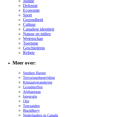
Justitie
Defensie
Economie
Sport
Gezondheid
Cultuur
Canadese identiteit
Natuur en milieu
Wetenschap
Toerisme
Geschiedenis
Religie
Meer over:
Stephen Harper
Terrorismebestrijding
Klimaatverandering
Grondstoffen
Afghanistan
Integratie
Olie
Teerzanden
BlackBerry
Nederlanders in Canada