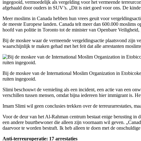
ingegooid, vermoedelijk als vergelding voor het vermeende terreurcomp
afgehaald door ouders in SUV’s. „Dit is niet goed voor ons. De kinder
Meer moslims in Canada hebben hun vrees geuit voor vergeldingsacties
de meeste Europese landen. Canada telt meer dan 600.000 moslims op e
hoofd van politie in Toronto tot de minister van Openbare Veiligheid, 
Bij de moskee waar de vermeende vergeldingsactie plaatsvond zijn v
waarschijnlijk te maken gehad met het feit dat alle arrestanten moslims
Bij de moskee van de International Moslim Organization in Etobicoke z
ruiten ingegooid.
Slimi beschouwt de vernieling als een incident, een actie van een onw
verschillen tussen mensen, omdat bijna iedereen hier immigrant is. Het
Imam Slimi wil geen conclusies trekken over de terreurarrestaties, maa
Voor de deur van het Al-Rahman centrum bestaat enige berusting in de 
een andere buurtbewoner die alleen zijn voornaam wil geven. „Canada 
daarvoor te worden bestraft. Ik heb alleen te doen met de onschuldig
Anti-terreuroperatie: 17 arrestaties