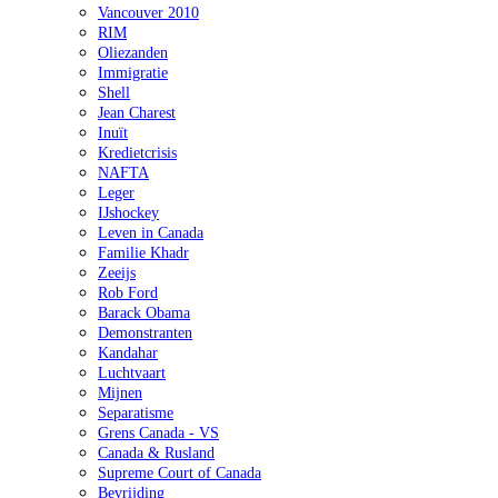
Vancouver 2010
RIM
Oliezanden
Immigratie
Shell
Jean Charest
Inuït
Kredietcrisis
NAFTA
Leger
IJshockey
Leven in Canada
Familie Khadr
Zeeijs
Rob Ford
Barack Obama
Demonstranten
Kandahar
Luchtvaart
Mijnen
Separatisme
Grens Canada - VS
Canada & Rusland
Supreme Court of Canada
Bevrijding