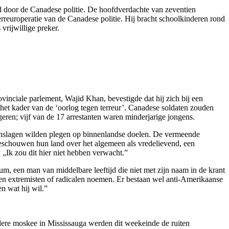
 door de Canadese politie. De hoofdverdachte van zeventien
erreuroperatie van de Canadese politie. Hij bracht schoolkinderen rond
vrijwillige preker.
vinciale parlement, Wajid Khan, bevestigde dat hij zich bij een
het kader van de ‘oorlog tegen terreur’. Canadese soldaten zouden
en; vijf van de 17 arrestanten waren minderjarige jongens.
maanslagen wilden plegen op binnenlandse doelen. De vermeende
beschouwen hun land over het algemeen als vredelievend, een
 „Ik zou dit hier niet hebben verwacht.”
um, een man van middelbare leeftijd die niet met zijn naam in de krant
 geen extremisten of radicalen noemen. Er bestaan wel anti-Amerikaanse
n wat hij wil.”
ndere moskee in Mississauga werden dit weekeinde de ruiten