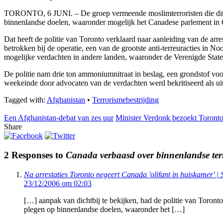
TORONTO, 6 JUNI. – De groep vermeende moslimterroristen die dit wee
binnenlandse doelen, waaronder mogelijk het Canadese parlement in O
Dat heeft de politie van Toronto verklaard naar aanleiding van de ar
betrokken bij de operatie, een van de grootste anti-terreuracties in
mogelijke verdachten in andere landen, waaronder de Verenigde Sta
De politie nam drie ton ammoniumnitraat in beslag, een grondstof voo
weekeinde door advocaten van de verdachten werd bekritiseerd als ui
Tagged with:
Afghanistan
•
Terrorismebestrijding
Een Afghanistan-debat van zes uur
Minister Verdonk bezoekt Toronto v
Share
2 Responses to
Canada verbaasd over binnenlandse ter
Na arrestaties Toronto negeert Canada 'olifant in huiskamer' 
23/12/2006 om 02:03
[…] aanpak van dichtbij te bekijken, had de politie van Toro
plegen op binnenlandse doelen, waaronder het […]