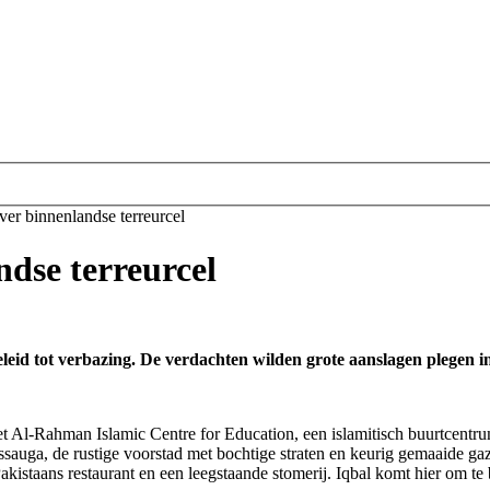
er binnenlandse terreurcel
dse terreurcel
eid tot verbazing. De verdachten wilden grote aanslagen plegen in 
Al-Rahman Islamic Centre for Education, een islamitisch buurtcentru
ssauga, de rustige voorstad met bochtige straten en keurig gemaaide gaz
istaans restaurant en een leegstaande stomerij. Iqbal komt hier om te bi