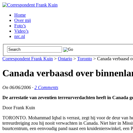
Home
Over mij
Foto’s
Video’s
nrc.nl
Correspondent Frank Kuin
>
Ontario
>
Toronto
>
Canada verbaasd ov
Canada verbaasd over binnenlan
On
06/06/2006
·
2 Comments
De arrestatie van zeventien terreurverdachten heeft in Canada gel
Door Frank Kuin
TORONTO. Mohammad Iqbal is verrast, zegt hij voor de deur van het 
terreurdreiging zou hij nooit verwachten in Canada. Niet hier in Missi
buurtcentrum, een eenvoudig pand naast een kruidenierswinkel, een Pak