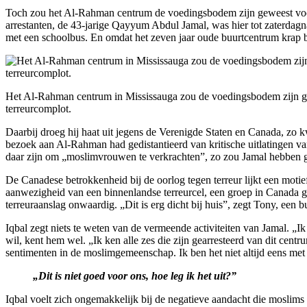
Toch zou het Al-Rahman centrum de voedingsbodem zijn geweest voor
arrestanten, de 43-jarige Qayyum Abdul Jamal, was hier tot zaterdagna
met een schoolbus. En omdat het zeven jaar oude buurtcentrum krap bij 
Het Al-Rahman centrum in Mississauga zou de voedingsbodem zijn g
terreurcomplot.
Daarbij droeg hij haat uit jegens de Verenigde Staten en Canada, zo k
bezoek aan Al-Rahman had gedistantieerd van kritische uitlatingen 
daar zijn om „moslimvrouwen te verkrachten”, zo zou Jamal hebben g
De Canadese betrokkenheid bij de oorlog tegen terreur lijkt een mot
aanwezigheid van een binnenlandse terreurcel, een groep in Canada g
terreuraanslag onwaardig. „Dit is erg dicht bij huis”, zegt Tony, een
Iqbal zegt niets te weten van de vermeende activiteiten van Jamal. „I
wil, kent hem wel. „Ik ken alle zes die zijn gearresteerd van dit cent
sentimenten in de moslimgemeenschap. Ik ben het niet altijd eens met
„Dit is niet goed voor ons, hoe leg ik het uit?”
Iqbal voelt zich ongemakkelijk bij de negatieve aandacht die moslims