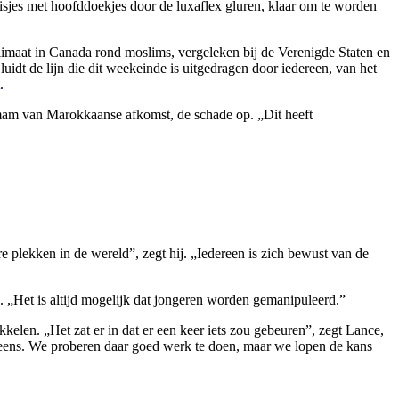
meisjes met hoofddoekjes door de luxaflex gluren, klaar om te worden
klimaat in Canada rond moslims, vergeleken bij de Verenigde Staten en
dt de lijn die dit weekeinde is uitgedragen door iedereen, van het
.
mam van Marokkaanse afkomst, de schade op. „Dit heeft
e plekken in de wereld”, zegt hij. „Iedereen is zich bewust van de
rd. „Het is altijd mogelijk dat jongeren worden gemanipuleerd.”
elen. „Het zat er in dat er een keer iets zou gebeuren”, zegt Lance,
e eens. We proberen daar goed werk te doen, maar we lopen de kans