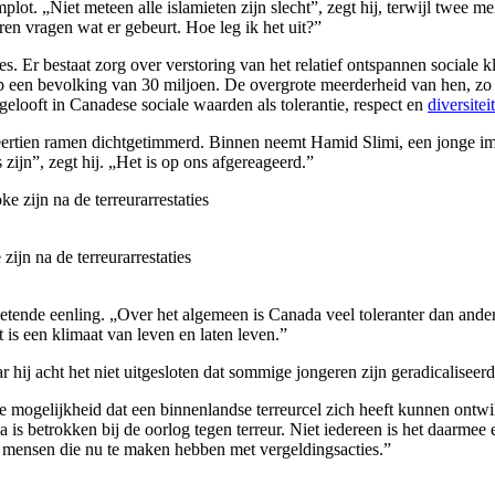
lot. „Niet meteen alle islamieten zijn slecht”, zegt hij, terwijl twee 
en vragen wat er gebeurt. Hoe leg ik het uit?”
. Er bestaat zorg over verstoring van het relatief ontspannen sociale 
en bevolking van 30 miljoen. De overgrote meerderheid van hen, zo lui
gelooft in Canadese sociale waarden als tolerantie, respect en
diversiteit
eertien ramen dichtgetimmerd. Binnen neemt Hamid Slimi, een jonge i
 zijn”, zegt hij. „Het is op ons afgereageerd.”
ijn na de terreurarrestaties
etende eenling. „Over het algemeen is Canada veel toleranter dan ander
 is een klimaat van leven en laten leven.”
r hij acht het niet uitgesloten dat sommige jongeren zijn geradicalisee
mogelijkheid dat een binnenlandse terreurcel zich heeft kunnen ontwikk
is betrokken bij de oorlog tegen terreur. Niet iedereen is het daarme
e mensen die nu te maken hebben met vergeldingsacties.”