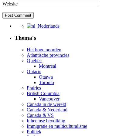
Website
Nederlands
Thema´s
Het hoge noorden
Atlantische provincies
Quebec
Montreal
Ontario
Ottawa
Toronto
Prairies
British Columbia
Vancouver
Canada in de wereld
Canada & Nederland
Canada & VS
Inheemse bevolking
Immigratie en multiculturalisme
Politiek