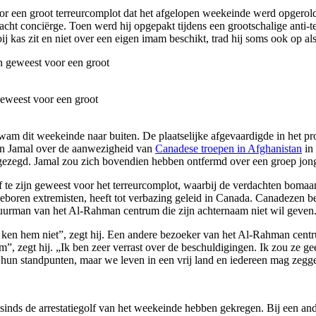
 een groot terreurcomplot dat het afgelopen weekeinde werd opgerold
cht conciërge. Toen werd hij opgepakt tijdens een grootschalige anti-t
kas zit en niet over een eigen imam beschikt, trad hij soms ook op als 
eweest voor een groot
wam dit weekeinde naar buiten. De plaatselijke afgevaardigde in het pro
van Jamal over de aanwezigheid van
Canadese troepen in Afghanistan
in 
ezegd. Jamal zou zich bovendien hebben ontfermd over een groep jonger
ief te zijn geweest voor het terreurcomplot, waarbij de verdachten bo
eboren extremisten, heeft tot verbazing geleid in Canada. Canadezen 
 buurman van het Al-Rahman centrum die zijn achternaam niet wil geven.
k ken hem niet”, zegt hij. Een andere bezoeker van het Al-Rahman centr
rum”, zegt hij. „Ik ben zeer verrast over de beschuldigingen. Ik zou ze
 hun standpunten, maar we leven in een vrij land en iedereen mag zegge
 sinds de arrestatiegolf van het weekeinde hebben gekregen. Bij een a