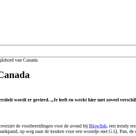
rgåsbord van Canada
 Canada
rsiteit wordt er gevierd. ,,Je leeft en werkt hier met zoveel versch
verziet de voorbereidingen voor de avond bij
Blowfish
, een trendy re
lige bankpand, op weg naar de keuken voor een woordje met G.Q. Pan, d