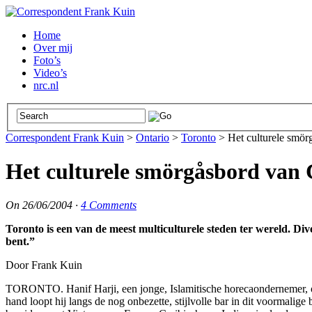
Home
Over mij
Foto’s
Video’s
nrc.nl
Correspondent Frank Kuin
>
Ontario
>
Toronto
>
Het culturele smö
Het culturele smörgåsbord van
On
26/06/2004
·
4 Comments
Toronto is een van de meest multiculturele steden ter wereld. Dive
bent.”
Door Frank Kuin
TORONTO. Hanif Harji, een jonge, Islamitische horecaondernemer, o
hand loopt hij langs de nog onbezette, stijlvolle bar in dit voorma