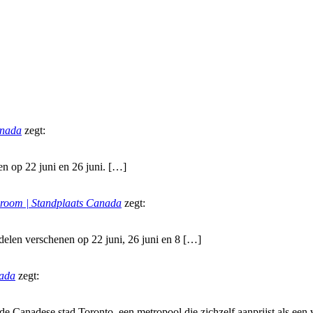
anada
zegt:
en op 22 juni en 26 juni. […]
room | Standplaats Canada
zegt:
 delen verschenen op 22 juni, 26 juni en 8 […]
nada
zegt:
 de Canadese stad Toronto, een metropool die zichzelf aanprijst als een v