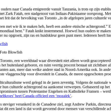
n ouders naar Canada emigreerde vanuit Tanzania, is trots op zijn etabli
en met Zark Fatah, een stadgenoot van Indiaas-Pakistaanse oorsprong. M
t feit dat de bevolking van Toronto ,,in de afgelopen jaren culturele v
dereen met wie ik te maken heb, heeft een andere etnische achtergrond.” E
 je mondiaal bent.” Fatah knikt instemmend. Hoewel hun ouders te maken 
er nu opgroeit, zijn ras en huidskleur geen punt meer. Iedereen heeft h
. Foto Blowfish
oronto, een wereldstad waar diversiteit niet alleen wordt geaccepteerd
in het buitenland geboren, en ruim veertig procent bestaat uit zichtbare
ranten aan, meer dan welke andere stad in Noord-Amerika ook. In ander
te vlaggenschip voor diversiteit in Canada, de meest opgeschoten proef
ulturalisme werd gelegd in de jaren zeventig. Volgens de nationale wet
 hun culturele achtergrond na aankomst verwerpen. Gebaseerd op het his
promissen tussen Protestantse Engelsen en Katholieke Fransen – werd a
ltkroes’ heet Canada officieel een ‘mozaïek’
.
eds steviger verankerd in de Canadese ziel, zegt Andrew Parkin, direct
dat dit een land is dat wordt gevormd door mensen van verschillende ach