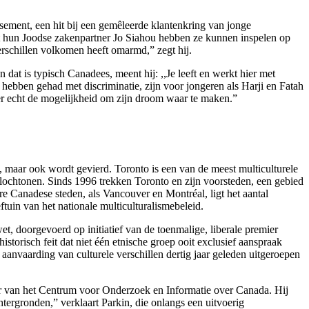
ssement, een hit bij een gemêleerde klantenkring van jonge
et hun Joodse zakenpartner Jo Siahou hebben ze kunnen inspelen op
erschillen volkomen heeft omarmd,” zegt hij.
n dat is typisch Canadees, meent hij: ,,Je leeft en werkt hier met
hebben gehad met discriminatie, zijn voor jongeren als Harji en Fatah
ier echt de mogelijkheid om zijn droom waar te maken.”
, maar ook wordt gevierd. Toronto is een van de meest multiculturele
 allochtonen. Sinds 1996 trekken Toronto en zijn voorsteden, een gebied
e Canadese steden, als Vancouver en Montréal, ligt het aantal
tuin van het nationale multiculturalismebeleid.
, doorgevoerd op initiatief van de toenmalige, liberale premier
torisch feit dat niet één etnische groep ooit exclusief aanspraak
anvaarding van culturele verschillen dertig jaar geleden uitgeroepen
eur van het Centrum voor Onderzoek en Informatie over Canada. Hij
tergronden,” verklaart Parkin, die onlangs een uitvoerig