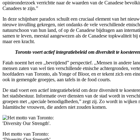
opinieonderzoek verrichtte naar de waarden van de Canadese bevolking
Canadees te zijn.”
In deze schijnbare paradox schuilt een cruciaal element van het nieu
nieuwe invulling gekregen, niet ondanks de vele verschillende etnisch
natuurschoon van hun land, of op de Canadese bijdragen aan internat
samen te leven, meestal aangewezen als de Canadese topkwaliteit bij u
maar een kracht.
Toronto voert actief integratiebeleid om diversiteit te koesteren
Fatah noemt het een ,,bevrijdend” perspectief. ,,Mensen in andere land
mensen zaten van wel tien verschillende etnische achtergronden, vertel
hoofdaders van Toronto, als Yonge of Bloor, en er tekent zich een eind
ook in gemengde groepjes, aan tafels in de food courts.
De stad voert een actief integratiebeleid om deze diversiteit te koest
het stadsbestuur. Informatie over diensten van de stad wordt in versc
groepen met ,,speciale benodigdheden,” zegt zij. Zo wordt in wijken 
Islamitische vrouwen, die anders niet zouden komen.
Het motto van Toronto:
‘Diversity Our Strength’.