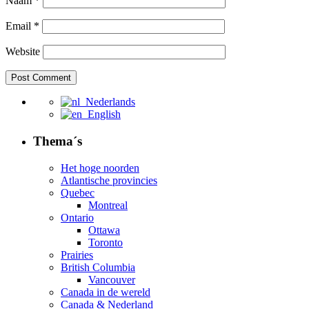
Naam
*
Email
*
Website
Nederlands
English
Thema´s
Het hoge noorden
Atlantische provincies
Quebec
Montreal
Ontario
Ottawa
Toronto
Prairies
British Columbia
Vancouver
Canada in de wereld
Canada & Nederland