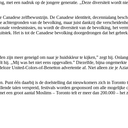
, met een nadruk op de jongere generatie. ,,Deze diversiteit wordt nie
we Canadese zelfbewustzijn. De Canadese identiteit, decennialang besch
e achtergronden van de bevolking, maar juist dankzij die verscheidenhe
ionale vredesmissies, nu wordt de diversiteit van de bevolking, het 
itstek. Het is tot de Canadese bevolking doorgedrongen dat het gebrek 
en zijn meer geneigd om naar je huidskleur te kijken,” zegt hij. Onlang
t hij. ,,Mij was het niet eens opgevallen.” Diezelfde, bijna ongemerkte d
eloze United-Colors-of-Benetton advertentie af. Niet alleen zie je Azia
eren. Punt één daarbij is de doelstelling dat nieuwkomers zich in Toront
hillende talen verspreid, festivals worden gesponsord om alle mogelijke
met een groot aantal Moslims – Toronto telt er meer dan 200.000 – het