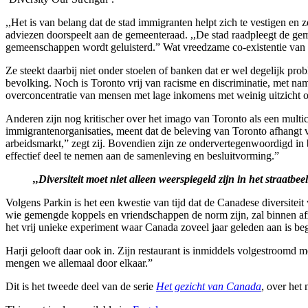
,,Het is van belang dat de stad immigranten helpt zich te vestigen en z
adviezen doorspeelt aan de gemeenteraad. ,,De stad raadpleegt de geme
gemeenschappen wordt geluisterd.” Wat vreedzame co-existentie van v
Ze steekt daarbij niet onder stoelen of banken dat er wel degelijk pr
bevolking. Noch is Toronto vrij van racisme en discriminatie, met na
overconcentratie van mensen met lage inkomens met weinig uitzicht o
Anderen zijn nog kritischer over het imago van Toronto als een multi
immigrantenorganisaties, meent dat de beleving van Toronto afhangt 
arbeidsmarkt,” zegt zij. Bovendien zijn ze ondervertegenwoordigd in be
effectief deel te nemen aan de samenleving en besluitvorming.”
,,Diversiteit moet niet alleen weerspiegeld zijn in het straatbee
Volgens Parkin is het een kwestie van tijd dat de Canadese diversitei
wie gemengde koppels en vriendschappen de norm zijn, zal binnen afzienb
het vrij unieke experiment waar Canada zoveel jaar geleden aan is beg
Harji gelooft daar ook in. Zijn restaurant is inmiddels volgestroomd m
mengen we allemaal door elkaar.”
Dit is het tweede deel van de serie
Het gezicht van Canada
, over het