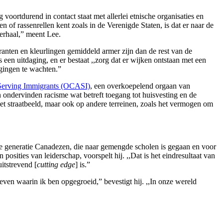
 voortdurend in contact staat met allerlei etnische organisaties en
of rassenrellen kent zoals in de Verenigde Staten, is dat er naar de
erhaal,” meent Lee.
granten en kleurlingen gemiddeld armer zijn dan de rest van de
en uitdaging, en er bestaat ,,zorg dat er wijken ontstaan met een
gingen te wachten.”
 Serving Immigrants (OCASI)
, een overkoepelend orgaan van
ondervinden racisme wat betreft toegang tot huisvesting en de
 het straatbeeld, maar ook op andere terreinen, zoals het vermogen om
gere generatie Canadezen, die naar gemengde scholen is gegaan en voor
osities van leiderschap, voorspelt hij. ,,Dat is het eindresultaat van
itstrevend [
cutting edge
] is.”
leven waarin ik ben opgegroeid,” bevestigt hij. ,,In onze wereld