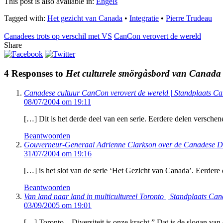
This post is also available in:
Engels
Tagged with:
Het gezicht van Canada
•
Integratie
•
Pierre Trudeau
Canadees trots op verschil met VS
CanCon verovert de wereld
Share
4 Responses to
Het culturele smörgåsbord van Canada
Canadese cultuur CanCon verovert de wereld | Standplaats C
08/07/2004 om 19:11
[…] Dit is het derde deel van een serie. Eerdere delen verschen
Beantwoorden
Gouverneur-Generaal Adrienne Clarkson over de Canadese D
31/07/2004 om 19:16
[…] is het slot van de serie ‘Het Gezicht van Canada’. Eerdere
Beantwoorden
Van land naar land in multicultureel Toronto | Standplaats Ca
03/09/2005 om 19:01
[…] Toronto. ,,Diversiteit is onze kracht.” Dat is de slogan van