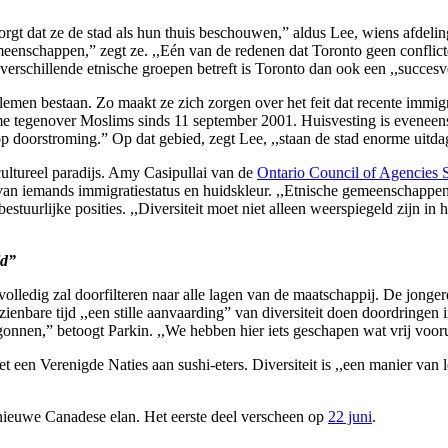
orgt dat ze de stad als hun thuis beschouwen,” aldus Lee, wiens afdeling
enschappen,” zegt ze. ,,Eén van de redenen dat Toronto geen conflicten 
erschillende etnische groepen betreft is Toronto dan ook een ,,succesv
oblemen bestaan. Zo maakt ze zich zorgen over het feit dat recente immi
me tegenover Moslims sinds 11 september 2001. Huisvesting is eveneens e
p doorstroming.” Op dat gebied, zegt Lee, ,,staan de stad enorme uitda
cultureel paradijs. Amy Casipullai van de
Ontario Council of Agencies
van iemands immigratiestatus en huidskleur. ,,Etnische gemeenschappen 
stuurlijke posities. ,,Diversiteit moet niet alleen weerspiegeld zijn in
ld”
t volledig zal doorfilteren naar alle lagen van de maatschappij. De jon
are tijd ,,een stille aanvaarding” van diversiteit doen doordringen in p
onnen,” betoogt Parkin. ,,We hebben hier iets geschapen wat vrij vooru
et een Verenigde Naties aan sushi-eters. Diversiteit is ,,een manier van 
 nieuwe Canadese elan. Het eerste deel verscheen op
22 juni
.