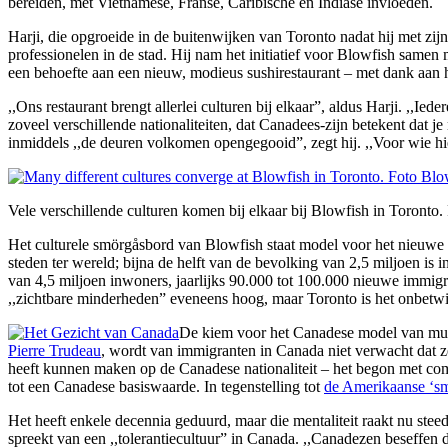
bereiden, met Vietnamese, Franse, Caribische en Indiase invloeden.
Harji, die opgroeide in de buitenwijken van Toronto nadat hij met zij
professionelen in de stad. Hij nam het initiatief voor Blowfish sam
een behoefte aan een nieuw, modieus sushirestaurant – met dank aan he
,,Ons restaurant brengt allerlei culturen bij elkaar”, aldus Harji. ,,Ie
zoveel verschillende nationaliteiten, dat Canadees-zijn betekent dat
inmiddels ,,de deuren volkomen opengegooid”, zegt hij. ,,Voor wie hi
Vele verschillende culturen komen bij elkaar bij Blowfish in Toronto
Het culturele smörgåsbord van Blowfish staat model voor het nieuwe T
steden ter wereld; bijna de helft van de bevolking van 2,5 miljoen is 
van 4,5 miljoen inwoners, jaarlijks 90.000 tot 100.000 nieuwe immig
,,zichtbare minderheden” eveneens hoog, maar Toronto is het onbetwis
De kiem voor het Canadese model van multic
Pierre Trudeau
, wordt van immigranten in Canada niet verwacht dat ze
heeft kunnen maken op de Canadese nationaliteit – het begon met com
tot een Canadese basiswaarde. In tegenstelling tot
de Amerikaanse ‘sme
Het heeft enkele decennia geduurd, maar die mentaliteit raakt nu ste
spreekt van een ,,tolerantiecultuur” in Canada. ,,Canadezen beseffen 