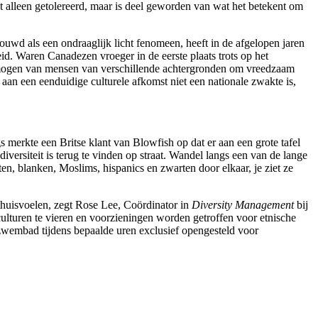
t alleen getolereerd, maar is deel geworden van wat het betekent om
ouwd als een ondraaglijk licht fenomeen, heeft in de afgelopen jaren
id. Waren Canadezen vroeger in de eerste plaats trots op het
vermogen van mensen van verschillende achtergronden om vreedzaam
aan een eenduidige culturele afkomst niet een nationale zwakte is,
s merkte een Britse klant van Blowfish op dat er aan een grote tafel
iversiteit is terug te vinden op straat. Wandel langs een van de lange
ten, blanken, Moslims, hispanics en zwarten door elkaar, je ziet ze
o thuisvoelen, zegt Rose Lee, Coördinator in
Diversity Management
bij
 culturen te vieren en voorzieningen worden getroffen voor etnische
 zwembad tijdens bepaalde uren exclusief opengesteld voor