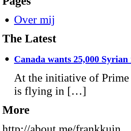
Pages
Over mij
The Latest
Canada wants 25,000 Syrian r
At the initiative of Prim
is flying in […]
More
http://about.me/frankkuin