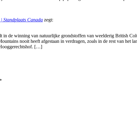
 | Standplaats Canada
zegt:
lt in de winning van natuurlijke grondstoffen van weelderig British Co
untains nooit heeft afgestaan in verdragen, zoals in de rest van het l
e Hooggerechtshof. […]
*