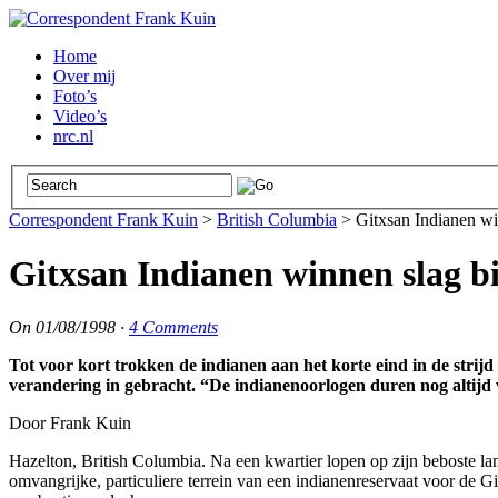
Home
Over mij
Foto’s
Video’s
nrc.nl
Correspondent Frank Kuin
>
British Columbia
>
Gitxsan Indianen win
Gitxsan Indianen winnen slag bi
On
01/08/1998
·
4 Comments
Tot voor kort trokken de indianen aan het korte eind in de stri
verandering in gebracht. “De indianenoorlogen duren nog altijd v
Door Frank Kuin
Hazelton, British Columbia. Na een kwartier lopen op zijn beboste la
omvangrijke, particuliere terrein van een indianenreservaat voor de G