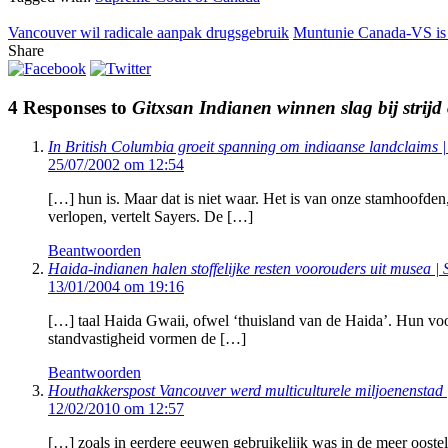
Vancouver wil radicale aanpak drugsgebruik
Muntunie Canada-VS is
Share
4 Responses to
Gitxsan Indianen winnen slag bij strijd
In British Columbia groeit spanning om indiaanse landclaims 
25/07/2002 om 12:54
[…] hun is. Maar dat is niet waar. Het is van onze stamhoofden,
verlopen, vertelt Sayers. De […]
Beantwoorden
Haida-indianen halen stoffelijke resten voorouders uit musea 
13/01/2004 om 19:16
[…] taal Haida Gwaii, ofwel ‘thuisland van de Haida’. Hun voo
standvastigheid vormen de […]
Beantwoorden
Houthakkerspost Vancouver werd multiculturele miljoenenstad
12/02/2010 om 12:57
[…] zoals in eerdere eeuwen gebruikelijk was in de meer ooste