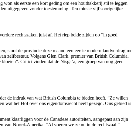
 won als eerste een kort geding om een houthakkerij stil te leggen
rden uitgegeven zonder toestemming. Ten minste vijf soortgelijke
erdere rechtszaken juist af. Het riep beide zijden op “in goed
en, sloot de provincie deze maand een eerste modern landverdrag met
van zelfbestuur. Volgens Glen Clark, premier van British Columbia,
 bloeien”. Critici vinden dat de Nisga’a, een groep van nog geen
der de indruk van wat British Columbia te bieden heeft. “Ze willen
gezien wat het Hof over ons eigendomsrecht heeft gezegd. Ons gebied is
ment klaarliggen voor de Canadese autoriteiten, aangepast aan zijn
leden van Noord-Amerika. “Al voeren we ze nu in de rechtszaal.”