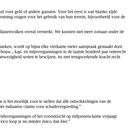
l voor geld of andere gunsten. Voor het eerst is van blanke zijde
temming vragen voor het gebruik van hun terrein, bijvoorbeeld voor de
indianenvolken overal versterkt. We kunnen niet meer zomaar onder de
blanken, wordt op bijna elke vierkante meter aanspraak gemaakt door
ouw-, kap- en mijnvergunningen in de laatste honderd jaar onterecht
aanwezigheid weten te bewijzen, nu met terugwerkende kracht recht
is het moeilijk voor te stellen dat alle ontwikkelingen van de
met indiaanse claims voor schadevergoeding.”
idsvergunningen of het vooruitzicht op miljoenenclaims verjaagt
ico loop je nu minder risico dan hier.”