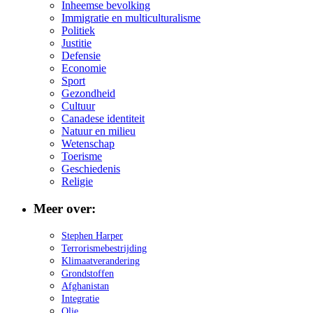
Inheemse bevolking
Immigratie en multiculturalisme
Politiek
Justitie
Defensie
Economie
Sport
Gezondheid
Cultuur
Canadese identiteit
Natuur en milieu
Wetenschap
Toerisme
Geschiedenis
Religie
Meer over:
Stephen Harper
Terrorismebestrijding
Klimaatverandering
Grondstoffen
Afghanistan
Integratie
Olie