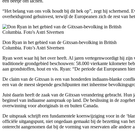
een beetje om lachen.
“Het belang van ons volk houdt bij dit hek op”, zegt hij schertsend. 
overheidsgrond gehuisvest, terwijl de Europeanen zich de rest van het 
Don Ryan in het gebied van de Gitxsan-bevolking in British
Columbia. Foto’s Astri Sivertsen
Ryan weet waar hij het over heeft. Al jaren vertegenwoordigt hij zij
traditionele grondgebied beschouwen: 58.000 vierkante kilometer beb
aan grondstoffen, hout en vis. Ryan: “De periode dat Europeanen hier 
De claim van de Gitxsan is een van honderden indiaans-blanke confli
een van de meest slepende geschilpunten met inheemse bevolkingsgroe
Juist daarin heeft de zaak van de Gitxsan verandering gebracht. Hun 
beginsel van indiaanse aanspraak op land. De beslissing in de zoge
overwinning voor aboriginals in en buiten Canada.
De uitspraak schrijft een fundamentele koerswijziging voor in de ‘bl
officiële uitgangspunt, niet ongedaan gemaakt bij de bezetting van he
onterecht aangenomen dat bij de vorming van reservaten alle andere 