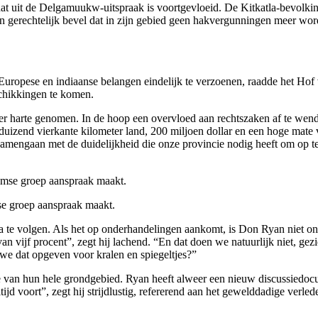
dat uit de Delgamuukw-uitspraak is voortgevloeid. De Kitkatla-bevolking
 een gerechtelijk bevel dat in zijn gebied geen hakvergunningen meer wo
uropese en indiaanse belangen eindelijk te verzoenen, raadde het Hof v
schikkingen te komen.
r harte genomen. In de hoop een overvloed aan rechtszaken af te wend
duizend vierkante kilometer land, 200 miljoen dollar en een hoge mate 
samengaan met de duidelijkheid die onze provincie nodig heeft om op te
se groep aanspraak maakt.
a’a te volgen. Als het op onderhandelingen aankomt, is Don Ryan niet on
 van vijf procent”, zegt hij lachend. “En dat doen we natuurlijk niet, 
 we dat opgeven voor kralen en spiegeltjes?”
e van hun hele grondgebied. Ryan heeft alweer een nieuw discussiedocu
ijd voort”, zegt hij strijdlustig, refererend aan het gewelddadige ver