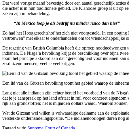
Dat werd vorige maand bevestigd door een aantal gerechtelijk acties 
die actief is in hun traditionele gebied. De Klahoose-groep is uit op
zaken zijn in behandeling.
“In Mexico loop je als bedrijf nu minder risico dan hier”
Zo had het Hooggerechtshof het zich niet voorgesteld. In een poging E
vertrouwen” met elkaar te onderhandelen om tot vriendschappelijke 
De regering van British Columbia heeft die oproep noodgedwongen te
indianen. De Nisga’a bevolking krijgt de beschikking over bijna twee
toont het principe-akkoord aan dat “gerechtigheid voor indianen kan 
zesduizend mensen, veel te veel krijgen.
Een lid van de Gitxsan bevolking toont het gebied waarop de inheem
Lang niet alle indianen zijn echter bereid het voorbeeld van de Nisg
dat je je aanspraak op het land afstaat in ruil voor concreet eigendom
rijk aan grondstoffen; het is miljarden dollars waard. Waarom zouden
Wat de Gitxsan wel willen is volwaardige deelname aan de exploitati
versterkte onderhandelingspositie. “De indianenoorlogen duren nog alt
Tagged with:
Supreme Court of Canada