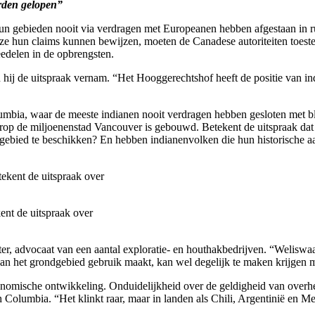
rden gelopen”
un gebieden nooit via verdragen met Europeanen hebben afgestaan in rui
s ze hun claims kunnen bewijzen, moeten de Canadese autoriteiten toes
delen in de opbrengsten.
oen hij de uitspraak vernam. “Het Hooggerechtshof heeft de positie van 
olumbia, waar de meeste indianen nooit verdragen hebben gesloten met 
op de miljoenenstad Vancouver is gebouwd. Betekent de uitspraak dat b
dgebied te beschikken? En hebben indianenvolken die hun historische 
ent de uitspraak over
r, advocaat van een aantal exploratie- en houthakbedrijven. “Weliswaar 
an het grondgebied gebruik maakt, kan wel degelijk te maken krijgen 
nomische ontwikkeling. Onduidelijkheid over de geldigheid van overhe
olumbia. “Het klinkt raar, maar in landen als Chili, Argentinië en Mex