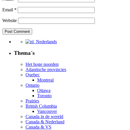
Email
*
Website
Nederlands
Thema´s
Het hoge noorden
Atlantische provincies
Quebec
Montreal
Ontario
Ottawa
Toronto
Prairies
British Columbia
Vancouver
Canada in de wereld
Canada & Nederland
Canada & VS