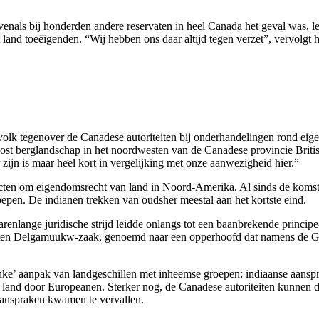
Evenals bij honderden andere reservaten in heel Canada het geval was, 
land toeëigenden. “Wij hebben ons daar altijd tegen verzet”, vervolgt hi
n volk tegenover de Canadese autoriteiten bij onderhandelingen rond e
ost berglandschap in het noordwesten van de Canadese provincie British
zijn is maar heel kort in vergelijking met onze aanwezigheid hier.”
cten om eigendomsrecht van land in Noord-Amerika. Al sinds de komst 
pen. De indianen trekken van oudsher meestal aan het kortste eind.
jarenlange juridische strijd leidde onlangs tot een baanbrekende princi
heten Delgamuukw-zaak, genoemd naar een opperhoofd dat namens de Git
anke’ aanpak van landgeschillen met inheemse groepen: indiaanse aanspr
t land door Europeanen. Sterker nog, de Canadese autoriteiten kunnen d
aanspraken kwamen te vervallen.