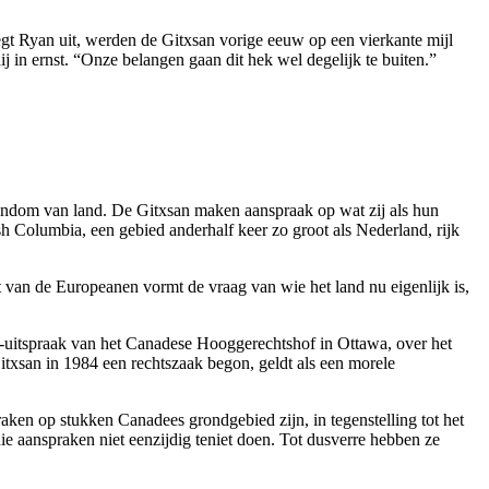
legt Ryan uit, werden de Gitxsan vorige eeuw op een vierkante mijl
j in ernst. “Onze belangen gaan dit hek wel degelijk te buiten.”
igendom van land. De Gitxsan maken aanspraak op wat zij als hun
 Columbia, een gebied anderhalf keer zo groot als Nederland, rijk
van de Europeanen vormt de vraag van wie het land nu eigenlijk is,
pe-uitspraak van het Canadese Hooggerechtshof in Ottawa, over het
xsan in 1984 een rechtszaak begon, geldt als een morele
aken op stukken Canadees grondgebied zijn, in tegenstelling tot het
ie aanspraken niet eenzijdig teniet doen. Tot dusverre hebben ze