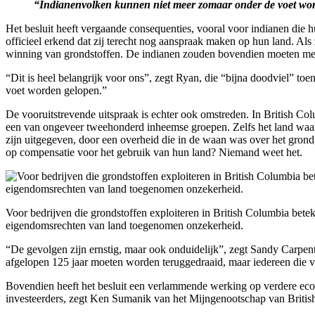
“Indianenvolken kunnen niet meer zomaar onder de voet wo
Het besluit heeft vergaande consequenties, vooral voor indianen die h
officieel erkend dat zij terecht nog aanspraak maken op hun land. Al
winning van grondstoffen. De indianen zouden bovendien moeten mee
“Dit is heel belangrijk voor ons”, zegt Ryan, die “bijna doodviel” t
voet worden gelopen.”
De vooruitstrevende uitspraak is echter ook omstreden. In British C
een van ongeveer tweehonderd inheemse groepen. Zelfs het land waar
zijn uitgegeven, door een overheid die in de waan was over het gron
op compensatie voor het gebruik van hun land? Niemand weet het.
Voor bedrijven die grondstoffen exploiteren in British Columbia betek
eigendomsrechten van land toegenomen onzekerheid.
“De gevolgen zijn ernstig, maar ook onduidelijk”, zegt Sandy Carpente
afgelopen 125 jaar moeten worden teruggedraaid, maar iedereen die v
Bovendien heeft het besluit een verlammende werking op verdere eco
investeerders, zegt Ken Sumanik van het Mijngenootschap van British C