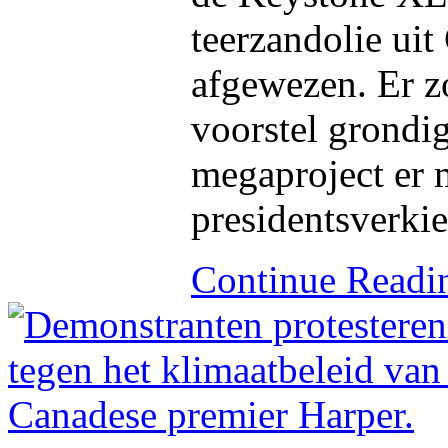
teerzandolie ui
afgewezen. Er zo
voorstel grondig
megaproject er 
presidentsverki
Continue Read