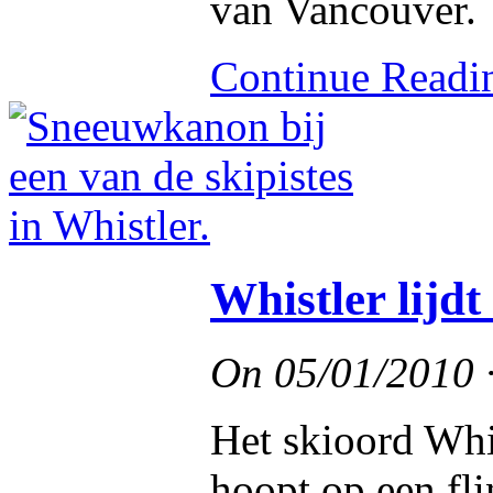
van Vancouver.
Continue Read
Whistler lijdt
On
05/01/2010
Het skioord Whi
hoopt op een fl