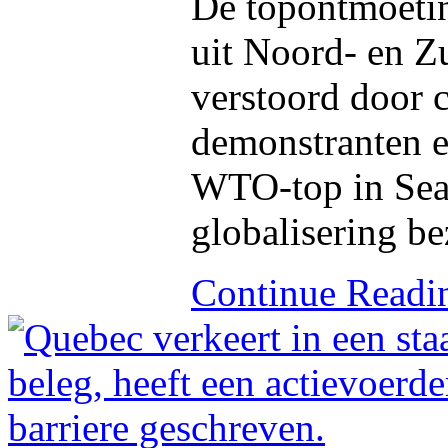
De topontmoeting
uit Noord- en Z
verstoord door c
demonstranten en
WTO-top in Seat
globalisering b
Continue Read