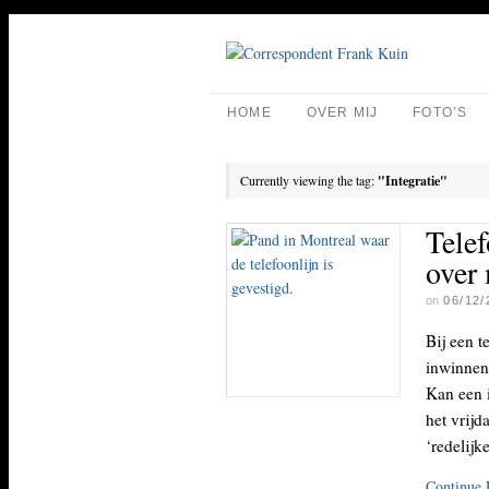
HOME
OVER MIJ
FOTO’S
Currently viewing the tag:
"Integratie"
Telef
over 
on
06/12/
Bij een t
inwinnen
Kan een i
het vrij
‘redelij
Continue