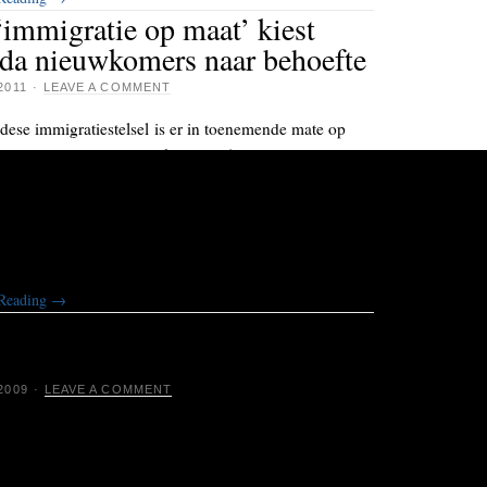
immigratie op maat’ kiest
da nieuwkomers naar behoefte
2011
·
LEAVE A COMMENT
dese immigratiestelsel is er in toenemende mate op
om het aanbod van nieuwkomers af te stemmen op de
 het land, met name op de arbeidsmarkt. Canada loopt
ij de nieuwe internationale trend van zogenoemde
 immigration, ofwel ‘immigratie op maat’. Sinds 1971
land nooit zoveel migranten als nu.
 Reading
→
beloofde land voor Roma sluit
eur
2009
·
LEAVE A COMMENT
eeft naam gemaakt als toevluchtsoord voor Roma,
et beloofde land.’’ Duizenden gediscrimineerde
che Roma zijn gevlucht naar het Canadese Hamilton.