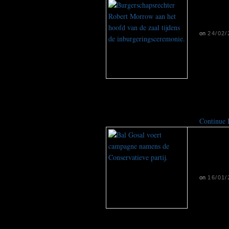
Inbu
voor
on
24/02/
Canada o
geldt int
Nederland
Canadezen
inburger
Continue
Conse
beho
nieu
on
16/01/
De Canade
een cruc
kritiek o