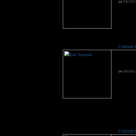
on
08/02/
Een omst
plattelan
een debat
schikken
Continue
Mini
voor 
on
08/06/
Tijdens 
Toronto h
van nieu
leert ze 
de stad.
en hoe ze
Continue