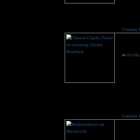
filosoof 
werden d
wederkeri
Continue
‘Het 
een t
on
31/10/
In de Ca
integrati
Bouchard
het woord
als een 
ook bekri
Continue
In H
niet 