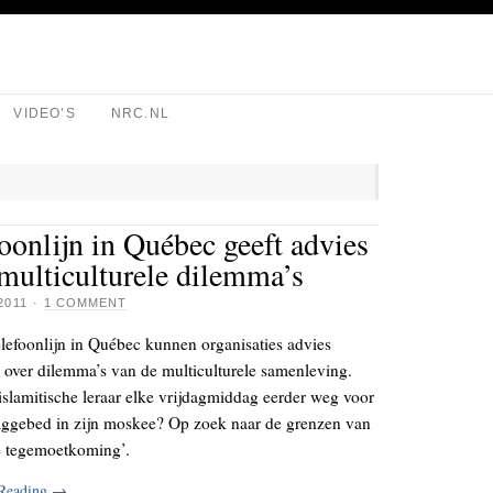
VIDEO’S
NRC.NL
oonlijn in Québec geeft advies
multiculturele dilemma’s
2011
·
1 COMMENT
elefoonlijn in Québec kunnen organisaties advies
 over dilemma’s van de multiculturele samenleving.
slamitische leraar elke vrijdagmiddag eerder weg voor
daggebed in zijn moskee? Op zoek naar de grenzen van
ke tegemoetkoming’.
 Reading
→