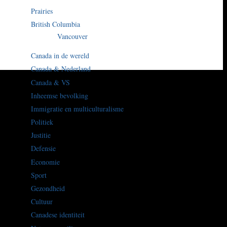
Prairies
British Columbia
Vancouver
Canada in de wereld
Canada & Nederland
Canada & VS
Inheemse bevolking
Immigratie en multiculturalisme
Politiek
Justitie
Defensie
Economie
Sport
Gezondheid
Cultuur
Canadese identiteit