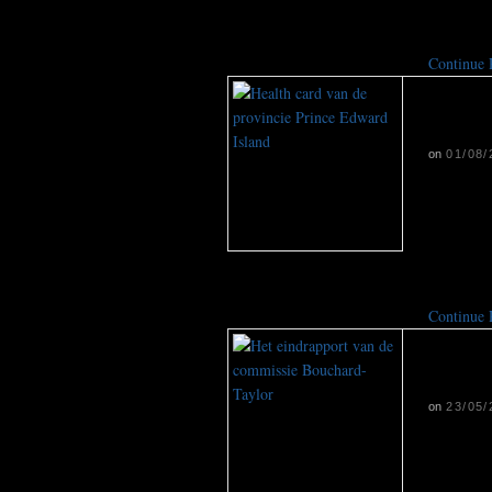
,,Er word
Continue
Dokt
taxi
on
01/08/
Canada is
artsen. 
hun diplo
zo moeili
Continue
Integ
kome
on
23/05/
Inwoners
najaar ui