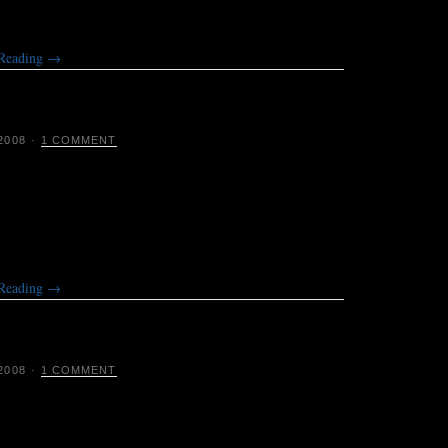
t nooit gezegd: omdat je Roma bent, willen we je niet.’’
 Reading
→
er nodig in Canada? Bel een
2008
·
1 COMMENT
 trots op zijn zorgstelsel, maar telt veel te weinig
Geïmmigreerde medici willen dolgraag aan de slag, maar
ma’s worden niet erkend. „Ik had niet verwacht dat het
jk zou zijn”, zegt een werkloze kinderarts uit Pakistan.
 Reading
→
ratie moet van twee kanten
n: Bouchard en Taylor
2008
·
1 COMMENT
 van de Canadese provincie Québec konden zich vorig
tspreken over integratie en multiculturalisme tegenover