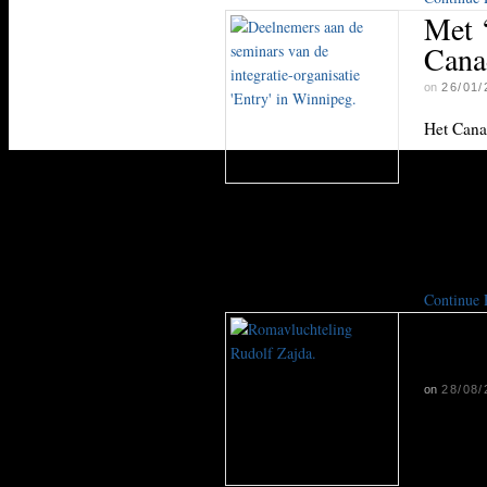
Met ‘
Cana
on
26/01/
Het Cana
gericht 
vraag in
voorop b
designer
trok het 
Continue
Het 
de d
on
28/08/
Canada h
zelfs ,,h
Tsjechis