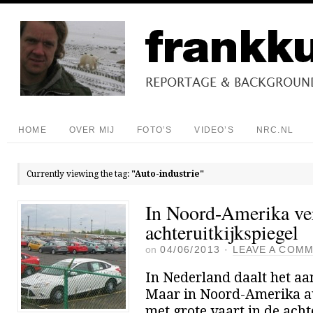
HOME
OVER MIJ
FOTO’S
VIDEO’S
NRC.NL
Currently viewing the tag:
"Auto-industrie"
In Noord-Amerika ver
achteruitkijkspiegel
on
04/06/2013
·
LEAVE A COM
In Nederland daalt het aan
Maar in Noord-Amerika au
met grote vaart in de acht