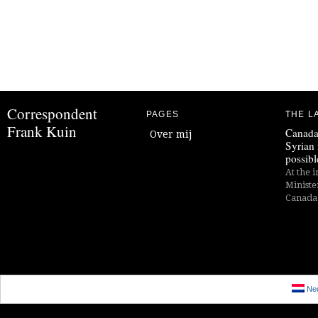
Correspondent
PAGES
THE L
Frank Kuin
Canada
Over mij
Syrian 
possibl
At the i
Ministe
Canada i
Ned