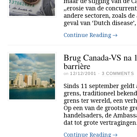
maar de stijging van de Ca
,,erosie van de concurrent
andere sectoren, zoals de 
geval van ‘Dutch disease’
Continue Reading
→
Brug Canada-VS na 1
barrière
on
12/12/2001
·
3 COMMENTS
Sinds 11 september geldt
grens, traditioneel beken
grens ter wereld, een ver
Op een van de grootste g
handelsaders, de Ambassad
dat tot grote vertragingen
Continue Reading
→