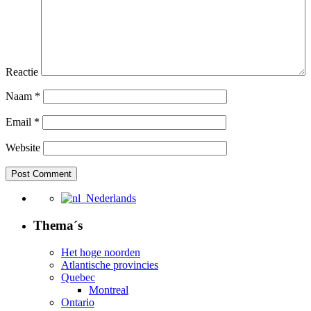
Reactie
Naam
*
Email
*
Website
Nederlands
Thema´s
Het hoge noorden
Atlantische provincies
Quebec
Montreal
Ontario