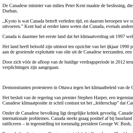
De Canadese minister van milieu Peter Kent maakte de beslissing, die
Durban.
,,Kyoto is wat Canada betreft verleden tijd, en daarom beroepen we on
uitvoeren.” Kent had al eerder laten weten dat Canada, evenals ande
Canada is daarmee het eerste land dat het klimaatverdrag uit 1997 wel 
Het land heeft beloofd zijn uitstoot ten opzichte van het ijkjaar 199
aan de groeiende exploitatie van olie uit de Canadese teerzanden, een
Door zich vóór de afloop van de huidige verdragsperiode in 2012 teru
verplichtingen zijn aangegaan.
Demonstranten protesteren in Ottawa tegen het klimaatbeleid van de
Het besluit van de regering van premier Stephen Harper, een tegenstan
Canadese klimaatpositie in schril contrast tot het ,,leiderschap” dat Ca
Onder de Canadese bevolking ligt dergelijke kritiek gevoelig. Canade
internationale problemen. Canada steekt graag positief af bij buurlan
ratificeren – in tegenstelling tot toenmalig president George W. Bush,