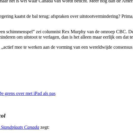
– maar het is wel waar Canada van wordt beticht. Meer nog dan de Ameri
regering kaatst de bal terug: afspraken over uitstootvermindering? Prim
is „een schimmenspel” zei columnist Rex Murphy van de omroep CBC. De de
inderen om uitstoot te verlagen, dan is het alleen maar eerlijk om dat t
„actief mee te werken aan de vorming van een wereldwijde consensus –
e grens over met iPad als pas
col
| Standplaats Canada
zegt: