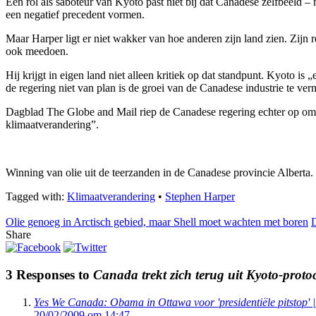
Een rol als saboteur van Kyoto past niet bij dat Canadese zelfbeeld 
een negatief precedent vormen.
Maar Harper ligt er niet wakker van hoe anderen zijn land zien. Zijn 
ook meedoen.
Hij krijgt in eigen land niet alleen kritiek op dat standpunt. Kyoto 
de regering niet van plan is de groei van de Canadese industrie te verm
Dagblad The Globe and Mail riep de Canadese regering echter op om 
klimaatverandering”.
Winning van olie uit de teerzanden in de Canadese provincie Alberta.
Tagged with:
Klimaatverandering
•
Stephen Harper
Olie genoeg in Arctisch gebied, maar Shell moet wachten met boren
D
Share
3 Responses to
Canada trekt zich terug uit Kyoto-proto
Yes We Canada: Obama in Ottawa voor 'presidentiële pitstop' 
20/02/2009 om 14:47