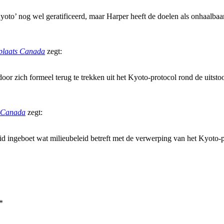
‘Kyoto’ nog wel geratificeerd, maar Harper heeft de doelen als onhaalba
dplaats Canada
zegt:
oor zich formeel terug te trekken uit het Kyoto-protocol rond de uits
s Canada
zegt:
d ingeboet wat milieubeleid betreft met de verwerping van het Kyoto-pr
*