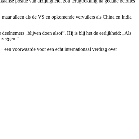
kaanse positie van afzijdigheid, zou terugtrekking na gedane beloftes
a, maar alleen als de VS en opkomende vervuilers als China en India
elnemers „blijven doen alsof”. Hij is blij het de eerlijkheid: „Als
e zeggen.”
 een voorwaarde voor een echt internationaal verdrag over