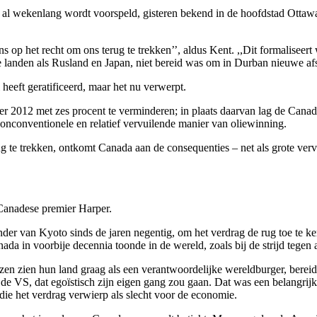
 al wekenlang wordt voorspeld, gisteren bekend in de hoofdstad Ottawa
s op het recht om ons terug te trekken’’, aldus Kent. ,,Dit formaliseer
re landen als Rusland en Japan, niet bereid was om in Durban nieuwe a
heeft geratificeerd, maar het nu verwerpt.
0 per 2012 met zes procent te verminderen; in plaats daarvan lag de Cana
 onconventionele en relatief vervuilende manier van oliewinning.
g te trekken, ontkomt Canada aan de consequenties – net als grote vervu
 Canadese premier Harper.
der van Kyoto sinds de jaren negentig, om het verdrag de rug toe te ker
nada in voorbije decennia toonde in de wereld, zoals bij de strijd tegen a
zen zien hun land graag als een verantwoordelijke wereldburger, berei
d de VS, dat egoïstisch zijn eigen gang zou gaan. Dat was een belangrij
 die het verdrag verwierp als slecht voor de economie.