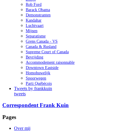
Rob Ford
Barack Obama
Demonstranten
Kandahar
Luchtvaart
Mijnen
Separatisme
Grens Canada - VS
Canada & Rusland
Supreme Court of Canada
Bevrijding
Accommodement raisonnable
Downtown Eastside
Homohuwelijk
Spoorwegen
Parti Québécois
Tweets by frankkuin
tweets
Correspondent Frank Kuin
Pages
Over mij