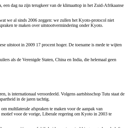
, een dag na zijn terugkeer van de klimaattop in het Zuid-Afrikaanse
t wat we al sinds 2006 zeggen: we zullen het Kyoto-protocol niet
fspraken te maken over uitstootvermindering onder Kyoto.
dese uitstoot in 2009 17 procent hoger. De toename is mede te wijten
ilers als de Verenigde Staten, China en India, die helemaal geen
en, is internationaal veroordeeld. Volgens aartsbisschop Tutu staat de
partheid in de jaren tachtig.
d om multilaterale afspraken te maken voor de aanpak van
k motief voor de vorige, Liberale regering om Kyoto in 2003 te