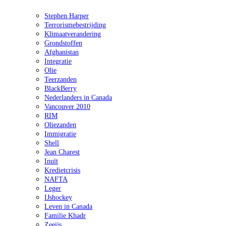
Stephen Harper
Terrorismebestrijding
Klimaatverandering
Grondstoffen
Afghanistan
Integratie
Olie
Teerzanden
BlackBerry
Nederlanders in Canada
Vancouver 2010
RIM
Oliezanden
Immigratie
Shell
Jean Charest
Inuït
Kredietcrisis
NAFTA
Leger
IJshockey
Leven in Canada
Familie Khadr
Zeeijs