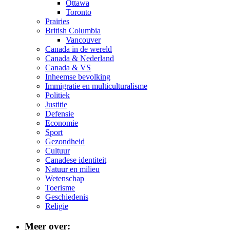
Ottawa
Toronto
Prairies
British Columbia
Vancouver
Canada in de wereld
Canada & Nederland
Canada & VS
Inheemse bevolking
Immigratie en multiculturalisme
Politiek
Justitie
Defensie
Economie
Sport
Gezondheid
Cultuur
Canadese identiteit
Natuur en milieu
Wetenschap
Toerisme
Geschiedenis
Religie
Meer over: