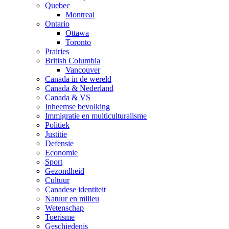
Quebec
Montreal
Ontario
Ottawa
Toronto
Prairies
British Columbia
Vancouver
Canada in de wereld
Canada & Nederland
Canada & VS
Inheemse bevolking
Immigratie en multiculturalisme
Politiek
Justitie
Defensie
Economie
Sport
Gezondheid
Cultuur
Canadese identiteit
Natuur en milieu
Wetenschap
Toerisme
Geschiedenis