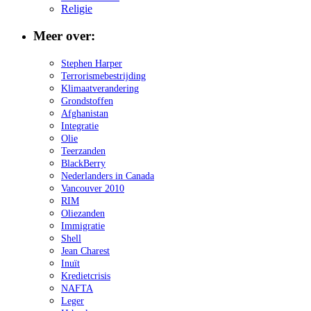
Religie
Meer over:
Stephen Harper
Terrorismebestrijding
Klimaatverandering
Grondstoffen
Afghanistan
Integratie
Olie
Teerzanden
BlackBerry
Nederlanders in Canada
Vancouver 2010
RIM
Oliezanden
Immigratie
Shell
Jean Charest
Inuït
Kredietcrisis
NAFTA
Leger