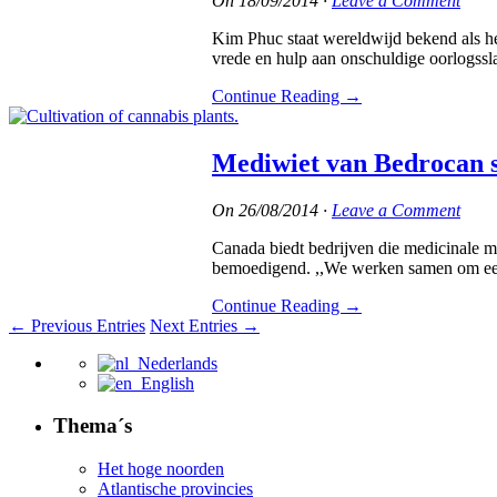
On
18/09/2014
·
Leave a Comment
Kim Phuc staat wereldwijd bekend als he
vrede en hulp aan onschuldige oorlogssl
Continue Reading
→
Mediwiet van Bedrocan s
On
26/08/2014
·
Leave a Comment
Canada biedt bedrijven die medicinale 
bemoedigend. ,,We werken samen om ee
Continue Reading
→
← Previous Entries
Next Entries →
Nederlands
English
Thema´s
Het hoge noorden
Atlantische provincies