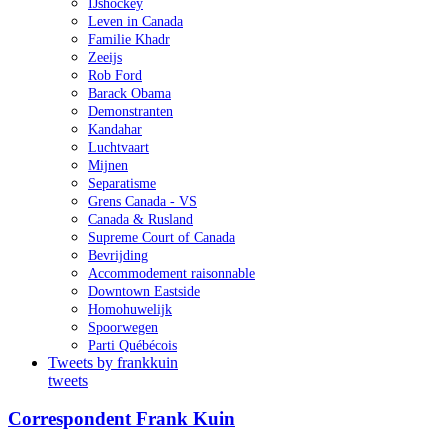
IJshockey
Leven in Canada
Familie Khadr
Zeeijs
Rob Ford
Barack Obama
Demonstranten
Kandahar
Luchtvaart
Mijnen
Separatisme
Grens Canada - VS
Canada & Rusland
Supreme Court of Canada
Bevrijding
Accommodement raisonnable
Downtown Eastside
Homohuwelijk
Spoorwegen
Parti Québécois
Tweets by frankkuin
tweets
Correspondent Frank Kuin