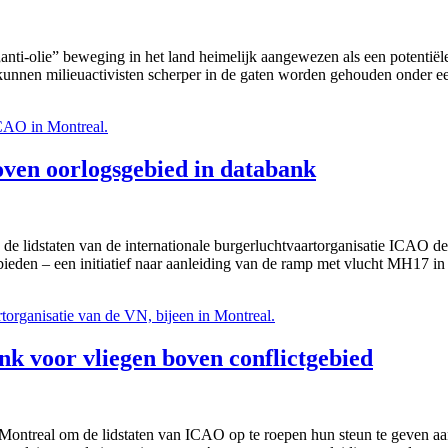
anti-olie” beweging in het land heimelijk aangewezen als een potentiële
 kunnen milieuactivisten scherper in de gaten worden gehouden onder ee
oven oorlogsgebied in databank
e lidstaten van de internationale burgerluchtvaartorganisatie ICAO d
bieden – een initiatief naar aanleiding van de ramp met vlucht MH17 i
k voor vliegen boven conflictgebied
Montreal om de lidstaten van ICAO op te roepen hun steun te geven aa