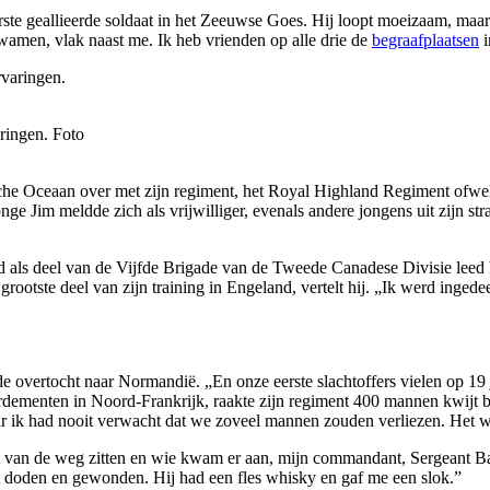
ste geallieerde soldaat in het Zeeuwse Goes. Hij loopt moeizaam, maar ve
amen, vlak naast me. Ik heb vrienden op alle drie de
begraafplaatsen
i
ringen. Foto
sche Oceaan over met zijn regiment, het Royal Highland Regiment ofwel
nge Jim meldde zich als vrijwilliger, evenals andere jongens uit zijn str
nd als deel van de Vijfde Brigade van de Tweede Canadese Divisie leed 
ootste deel van zijn training in Engeland, vertelt hij. „Ik werd ingedee
 overtocht naar Normandië. „En onze eerste slachtoffers vielen op 19 
rdementen in Noord-Frankrijk, raakte zijn regiment 400 mannen kwijt b
 ik had nooit verwacht dat we zoveel mannen zouden verliezen. Het wa
kant van de weg zitten en wie kwam er aan, mijn commandant, Sergeant 
met doden en gewonden. Hij had een fles whisky en gaf me een slok.”