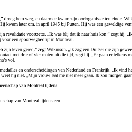
l,” droeg hem weg, en daarmee kwam zijn oorlogsmissie ten einde. Wi
ij kwam later om, in april 1945 bij Putten. Hij was een geweldige ven
revalidatie voortzette. „Ik was blij dat ik naar huis kon,” zegt hij. „I
g voor een spoorwegbedrijf in Montreal.
 zijn leven gered,” zegt Wilkinson. „Ik zag een Duitser die zijn geweer
ntact met drie of vier maten uit die tijd, zegt hij. „Er gaan er telken
a’s vol.
medailles en onderscheidingen van Nederland en Frankrijk. „Ik vind het 
n weet hij niet. „Mijn vrouw laat me niet meer gaan. Ik zou morgen gaan
nschap van Montreal tijdens een