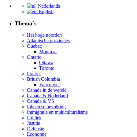
Nederlands
English
Thema´s
Het hoge noorden
Atlantische provincies
Quebec
Montreal
Ontario
Ottawa
Toronto
Prairies
British Columbia
Vancouver
Canada in de wereld
Canada & Nederland
Canada & VS
Inheemse bevolking
Immigratie en multiculturalisme
Politiek
Justitie
Defensie
Economie