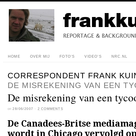
HOME
OVER MIJ
FOTO’S
VIDEO’S
NRC.NL
CORRESPONDENT FRANK KUI
DE MISREKENING VAN EEN T
De misrekening van een tyco
on
28/06/2007
·
2 COMMENTS
De Canadees-Britse mediama
wordt in Chicago vervolgd o