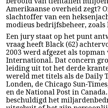
beroofd van tientallen miljoen
Amerikaanse overheid zegt? Of 
slachtoffer van een heksenjac
modieus bedrijfsbeheer, zoals h
Een jury staat op het punt ant
vraag heeft Black (62) achtervo
2003 werd afgezet als topman 
International. Dat concern gro
leiding uit tot het derde kran
wereld met titels als de Daily 
Londen, de Chicago Sun-Times,
en de National Post in Canada
beschuldigd het miljardenbedr