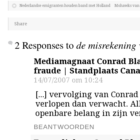
Nederlandse emigranten houden band met Holland
Mohawks van C
Share
2 Responses to
de misrekening 
Mediamagnaat Conrad Bla
fraude | Standplaats Can
14/07/2007 om 10:24
[…] vervolging van Conrad
verlopen dan verwacht. All
openbare belang in zijn ve
BEANTWOORDEN