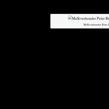
pact, het zogeheten
Comprehensive Ec
uitgewerkt.
Melkveehouder Peter Ru
Eén van de grote knelpunten tijdens d
Europese toegang tot de beschermde C
Canadese regering, die is bekritiseerd
bedong handhaving van een quotum vo
verhoging van de import van 13.000 to
400.000 ton. Dat is een kans voor kaas
Hoewel het gaat om een klein deel va
zuivelsector zeer ontstemd over die co
concurreren, maar niet met nationale 
teveel en zijn op zoek naar exportmar
markt, en dat willen we graag zo houd
komen wegens een toestroom van Eur