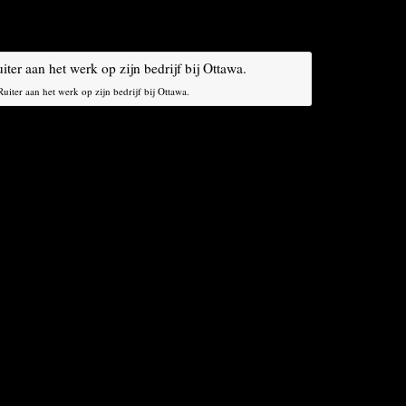
onomic and Trade Agreement
(CETA), worden nog
iter aan het werk op zijn bedrijf bij Ottawa.
e onderhandelingen van de afgelopen vier jaar was
anadese zuivelmarkt, vooral de markt voor kaas. De
 voor protectionisme op het gebied van zuivelproductie,
or Europese kaas, maar is akkoord gegaan met een
t 30.000 ton per jaar, op een markt van ongeveer
makers uit Frankrijk, Italië en Nederland.
n de handel tussen de EU en Canada, is de Canadese
ncessie. „Ik ben bereid om met elke boer te
schatkisten”, zegt Ruiter. „De Europeanen produceren
kten, terwijl wij genoeg produceren voor onze eigen
en.” Hij denkt dat zijn melkquota in de verdrukking zal
opese kaas.