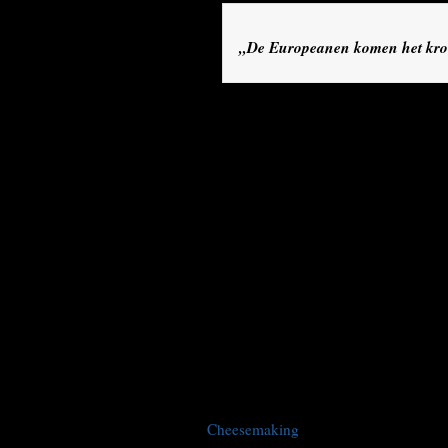
„De Europeanen komen het kroo
Dat voorspelt ook een belangenorganis
46.000 mensen werkzaam zijn, onder
Volgens de Canadian Dairy Farmers lo
de markt te worden gedrukt door concu
kunnen leveren voor lagere prijzen. D
binnenlandse kaasmakers mogelijk zul
„Dit akkoord plaatst Canadese zuivelp
vicevoorzitter van de belangenorganis
Nederlandse afkomst. „Canadese kaasm
concurreren met Europese kaas die voo
Europeanen komen het kroonjuweel va
Een van die kleinschalige kaasproduce
Cheesemaking
in Lancaster, Ontario. 