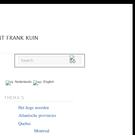
Nederlands
English
THEMA´S
Het hoge noorden
Atlantische provincies
Quebec
Montreal