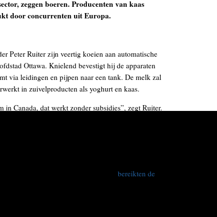
sector, zeggen boeren. Producenten van kaas
ukt door concurrenten uit Europa.
r Peter Ruiter zijn veertig koeien aan automatische
oofdstad Ottawa. Knielend bevestigt hij de apparaten
mt via leidingen en pijpen naar een tank. De melk zal
rwerkt in zuivelproducten als yoghurt en kaas.
 in Canada, dat werkt zonder subsidies”, zegt Ruiter.
en over van zijn vader, die in de jaren vijftig Nederland
 wordt verwerkt in de prijs. Het aanbod wordt centraal
er druk te staan wegens een vrijhandelsakkoord dat
en, voorspelt Ruiter. Eind vorige week
bereikten de
 een vergaand verdrag waarbij 98 procent van alle
den afgeschaft. Handel tussen Canada en de EU moet
, tot ongeveer 26 miljard euro per jaar. Details van het