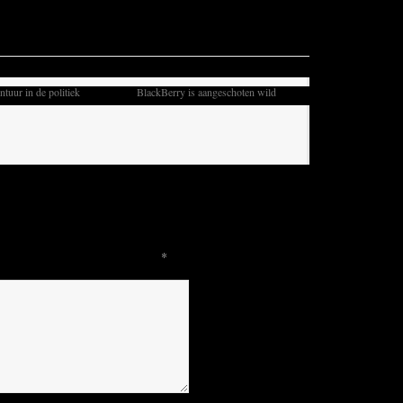
ntuur in de politiek
BlackBerry is aangeschoten wild
hed.
Required fields are marked
*