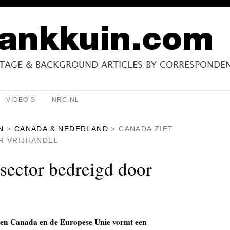
VIDEO’S
NRC.NL
N
>
CANADA & NEDERLAND
>
CANADA ZIET
R VRIJHANDEL
sector bedreigd door
sen Canada en de Europese Unie vormt een