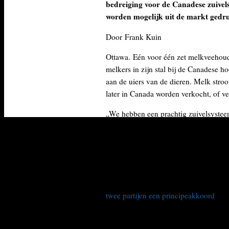
bedreiging voor de Canadese zuivel
worden mogelijk uit de markt gedr
Door Frank Kuin
Ottawa.
Eén voor één zet melkveehoude
melkers in zijn stal bij de Canadese h
aan de uiers van de dieren. Melk stroo
later in Canada worden verkocht, of ve
„We hebben een prachtig zuivelsysteem
Hij nam de boerderij twintig jaar geled
verliet. „We betalen alles zelf, en dat
afgestemd op de vraag.”
Dat nationale systeem komt echter ond
Canada met de Europese Unie wil sluit
twee partijen een principeakkoord
over
invoerrechten vanaf 2015 moeten wor
door het verdrag met 20 procent stijgen