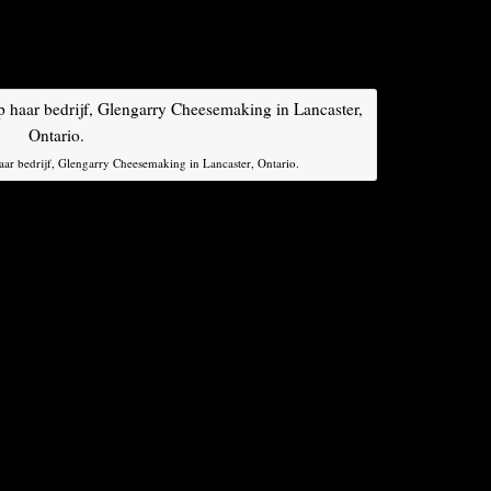
eert per jaar zo’n 20.000 kilo boerenkaas,
 onder de naam ‘Lankaaster’. Haar belegen Lankaaster
ationale kaascompetitie in Engeland.
ar bedrijf, Glengarry Cheesemaking in Lancaster, Ontario.
 productie van goede kaas in Canada in de
 nog niet met dezelfde diepgang als Europese
Nederlandse immigranten. „Er is veel traditie en
n grondstoffen als melk hier tweemaal zo duur.”
n bedreiging voor de sector in ontwikkeling. „Om opeens
rrentie van de belangrijkste regio voor kaasproductie
t ze. Toch heeft Peters vertrouwen in de toekomst. Ze
 „Er is hier veel talent, ik denk dat we kwalitatief
urt op voet van gelijkheid.”