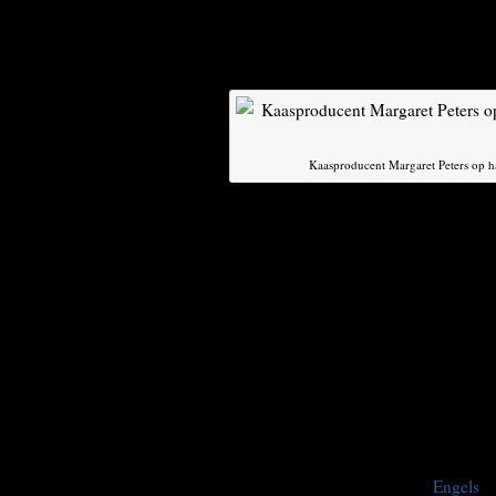
geïmporteerd uit Nederland, en produc
voornamelijk kaas die op Goudse lijkt
won onlangs de topprijs bij een intern
Kaasproducent Margaret Peters op ha
Volgens Peters staat de ambachtelijke
kinderschoenen. „In Canada werken we
kaasmakers”, zegt Peters, dochter van 
bekwaamheid in Europa. Bovendien zij
Peters ziet het handelsverdrag als ee
te worden blootgesteld aan meer concu
ter wereld levert onzekerheid op”, zeg
wil haar afzet met 50 procent verhogen.
kunnen concurreren. Als het maar gebe
This post is also available in:
Engels