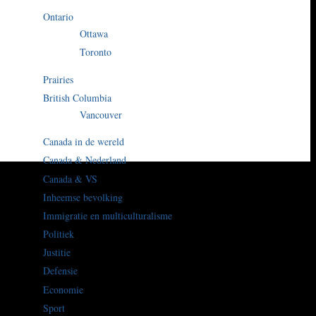
Ontario
Ottawa
Toronto
Prairies
British Columbia
Vancouver
Canada in de wereld
Canada & Nederland
Canada & VS
Inheemse bevolking
Immigratie en multiculturalisme
Politiek
Justitie
Defensie
Economie
Sport