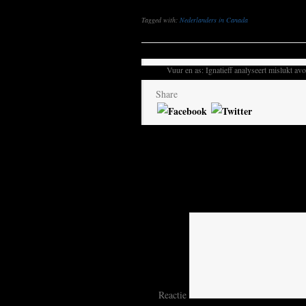
Tagged with:
Nederlanders in Canada
Vuur en as: Ignatieff analyseert mislukt avo
Share
Geef een reactie
Your email address will not be publis
Reactie