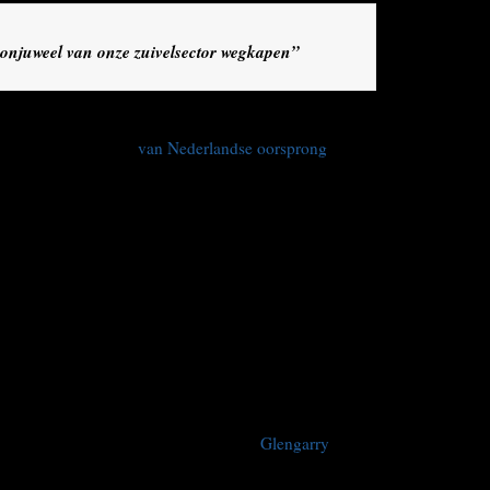
njuweel van onze zuivelsector wegkapen”
atie van de Canadese zuivelbranche, een sector waarin
 wie veel Canadezen
van Nederlandse oorsprong
.
pen ambachtelijke kaasmakers in Canada het risico uit
rrenten uit Europa, die kwalitatief hoogstaande kaas
at werkt door naar melkveehouders, die hun afzet aan
len zien verminderen.
roducenten voor een groot nadeel”, zegt Ron Versteeg,
atie Canadian Dairy Farmers, eveneens van
akers worden niet gesubsidieerd, maar zullen moeten
r 40 procent is bekostigd door subsidies. De
n onze zuivelsector wegkapen.”
nten is Margaret Peters, eigenaar van
Glengarry
Zij handelt in gereedschappen om kaas te maken, veelal