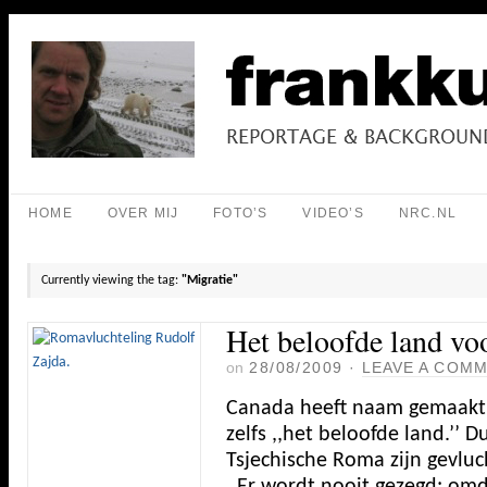
HOME
OVER MIJ
FOTO’S
VIDEO’S
NRC.NL
Currently viewing the tag:
"Migratie"
Het beloofde land vo
on
28/08/2009
·
LEAVE A COM
Canada heeft naam gemaakt 
zelfs ,,het beloofde land.’’
Tsjechische Roma zijn gevlu
,,Er wordt nooit gezegd: omd