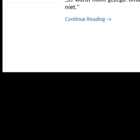
niet.’’
Continue Reading
→