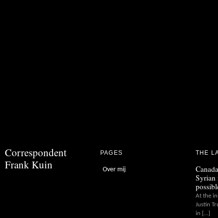
Correspondent
PAGES
THE L
Frank Kuin
Canada
Over mij
Syrian 
possibl
At the in
Justin T
in […]