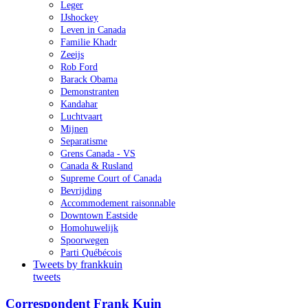
Leger
IJshockey
Leven in Canada
Familie Khadr
Zeeijs
Rob Ford
Barack Obama
Demonstranten
Kandahar
Luchtvaart
Mijnen
Separatisme
Grens Canada - VS
Canada & Rusland
Supreme Court of Canada
Bevrijding
Accommodement raisonnable
Downtown Eastside
Homohuwelijk
Spoorwegen
Parti Québécois
Tweets by frankkuin
tweets
Correspondent Frank Kuin