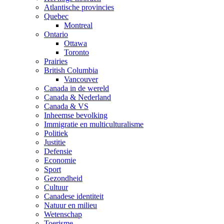
Atlantische provincies
Quebec
Montreal
Ontario
Ottawa
Toronto
Prairies
British Columbia
Vancouver
Canada in de wereld
Canada & Nederland
Canada & VS
Inheemse bevolking
Immigratie en multiculturalisme
Politiek
Justitie
Defensie
Economie
Sport
Gezondheid
Cultuur
Canadese identiteit
Natuur en milieu
Wetenschap
Toerisme