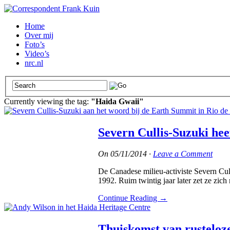
Home
Over mij
Foto’s
Video’s
nrc.nl
Currently viewing the tag:
"Haida Gwaii"
Severn Cullis-Suzuki hee
On
05/11/2014
·
Leave a Comment
De Canadese milieu-activiste Severn Cull
1992. Ruim twintig jaar later zet ze zic
Continue Reading
→
Thuiskomst van rusteloz