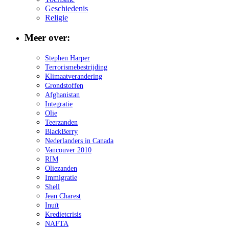
Geschiedenis
Religie
Meer over:
Stephen Harper
Terrorismebestrijding
Klimaatverandering
Grondstoffen
Afghanistan
Integratie
Olie
Teerzanden
BlackBerry
Nederlanders in Canada
Vancouver 2010
RIM
Oliezanden
Immigratie
Shell
Jean Charest
Inuït
Kredietcrisis
NAFTA