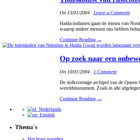
On
13/01/2004
·
Leave a Comment
Haida-indianen gaan de musea van Noord-
waarop andere mensen ons hebben behan
Continue Reading
→
Op zoek naar een onbew
On
10/01/2004
·
1 Comment
De dolkvormige archipel van de Queen C
wereldmonument. Zoals in alle afgelegen
Continue Reading
→
Nederlands
English
Thema´s
Het hoge noorden