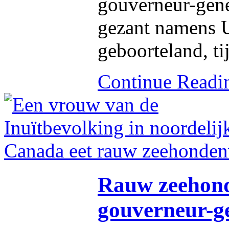
gouverneur-gene
gezant namens 
geboorteland, ti
Continue Read
Rauw zeehonde
gouverneur-g