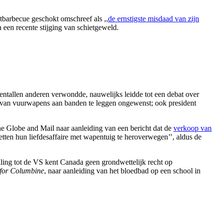
tbarbecue geschokt omschreef als ,,
de ernstigste misdaad van zijn
 een recente stijging van schietgeweld.
entallen anderen verwondde, nauwelijks leidde tot een debat over
t van vuurwapens aan banden te leggen ongewenst; ook president
he Globe and Mail naar aanleiding van een bericht dat de
verkoop van
tten hun liefdesaffaire met wapentuig te heroverwegen’’, aldus de
lling tot de VS kent Canada geen grondwettelijk recht op
for Columbine
, naar aanleiding van het bloedbad op een school in