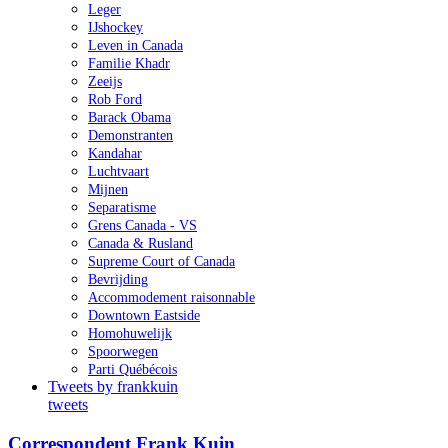
Leger
IJshockey
Leven in Canada
Familie Khadr
Zeeijs
Rob Ford
Barack Obama
Demonstranten
Kandahar
Luchtvaart
Mijnen
Separatisme
Grens Canada - VS
Canada & Rusland
Supreme Court of Canada
Bevrijding
Accommodement raisonnable
Downtown Eastside
Homohuwelijk
Spoorwegen
Parti Québécois
Tweets by frankkuin
tweets
Correspondent Frank Kuin