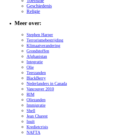
Toerisme
Geschiedenis
Religie
Meer over:
Stephen Harper
Terrorismebestrijding
Klimaatverandering
Grondstoffen
Afghanistan
Integratie
Olie
Teerzanden
BlackBerry
Nederlanders in Canada
Vancouver 2010
RIM
Oliezanden
Immigratie
Shell
Jean Charest
Inuït
Kredietcrisis
NAFTA