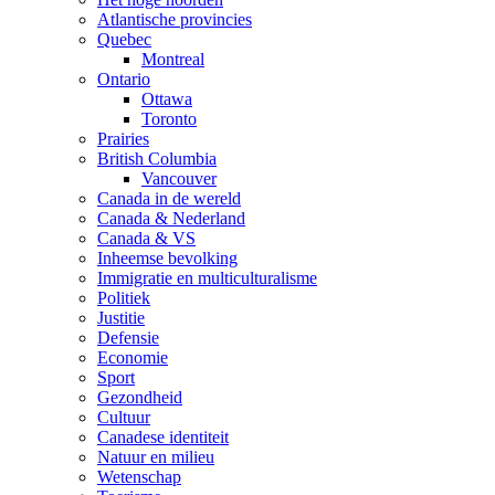
Atlantische provincies
Quebec
Montreal
Ontario
Ottawa
Toronto
Prairies
British Columbia
Vancouver
Canada in de wereld
Canada & Nederland
Canada & VS
Inheemse bevolking
Immigratie en multiculturalisme
Politiek
Justitie
Defensie
Economie
Sport
Gezondheid
Cultuur
Canadese identiteit
Natuur en milieu
Wetenschap