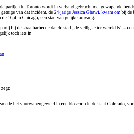
ietpartijen in Toronto wordt in verband gebracht met gewapende bendes
 getuige van dat incident, de
24-jarige Jessica Ghawi, kwam om
bij de 
n de 16,4 in Chicago, een stad van gelijke omvang.
rtij bij de straatbarbecue dat de stad ,,de veiligste ter wereld is’’ –
elijk toch iets in.
an
zegt:
 alsmede het vuurwapengeweld in een bioscoop in de staat Colorado, v