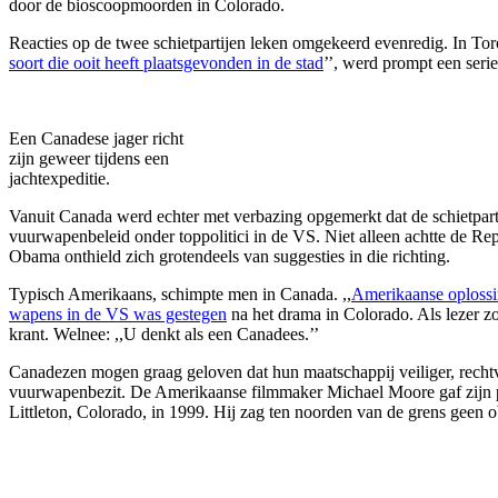
door de bioscoopmoorden in Colorado.
Reacties op de twee schietpartijen leken omgekeerd evenredig. In Tor
soort die ooit heeft plaatsgevonden in de stad
’’, werd prompt een seri
Een Canadese jager richt
zijn geweer tijdens een
jachtexpeditie.
Vanuit Canada werd echter met verbazing opgemerkt dat de schietparti
vuurwapenbeleid onder toppolitici in de VS. Niet alleen achtte de R
Obama onthield zich grotendeels van suggesties in die richting.
Typisch Amerikaans, schimpte men in Canada. ,,
Amerikaanse oploss
wapens in de VS was gestegen
na het drama in Colorado. Als lezer zo
krant. Welnee: ,,U denkt als een Canadees.’’
Canadezen mogen graag geloven dat hun maatschappij veiliger, rechtva
vuurwapenbezit. De Amerikaanse filmmaker Michael Moore gaf zijn per
Littleton, Colorado, in 1999. Hij zag ten noorden van de grens geen 