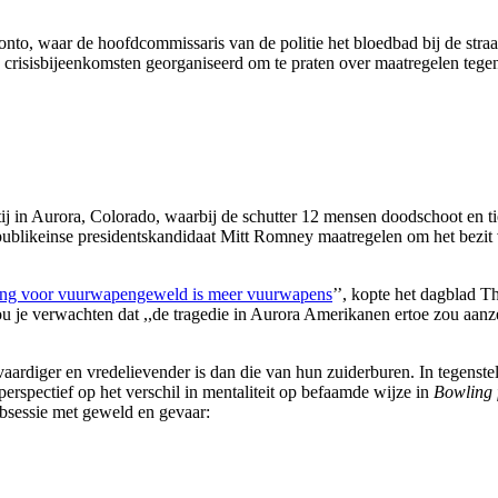
onto, waar de hoofdcommissaris van de politie het bloedbad bij de straa
e crisisbijeenkomsten georganiseerd om te praten over maatregelen tegen
j in Aurora, Colorado, waarbij de schutter 12 mensen doodschoot en ti
epublikeinse presidentskandidaat Mitt Romney maatregelen om het bezi
ing voor vuurwapengeweld is meer vuurwapens
’’, kopte het dagblad T
u je verwachten dat ,,de tragedie in Aurora Amerikanen ertoe zou aanze
ardiger en vredelievender is dan die van hun zuiderburen. In tegenste
spectief op het verschil in mentaliteit op befaamde wijze in
Bowling 
obsessie met geweld en gevaar: