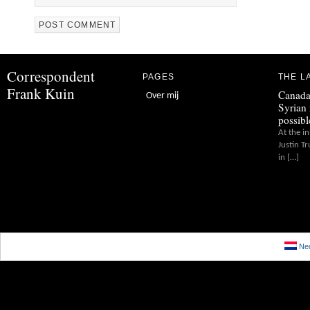
Correspondent
PAGES
THE L
Frank Kuin
Canada
Over mij
Syrian 
possibl
At the in
Justin T
in […]
Ned