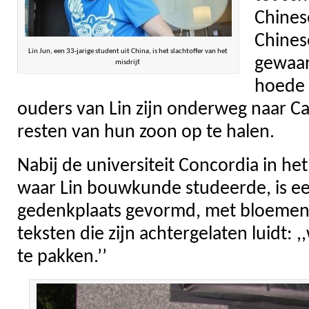
Chines
Chines
Lin Jun, een 33-jarige student uit China, is het slachtoffer van het
gewaa
misdrijf.
hoede 
ouders van Lin zijn onderweg naar Ca
resten van hun zoon op te halen.
Nabij de universiteit Concordia in h
waar Lin bouwkunde studeerde, is e
gedenkplaats gevormd, met bloemen 
teksten die zijn achtergelaten luidt:
te pakken.’’