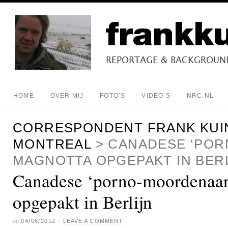
HOME
OVER MIJ
FOTO’S
VIDEO’S
NRC.NL
CORRESPONDENT FRANK KUI
MONTREAL
>
CANADESE ‘PO
MAGNOTTA OPGEPAKT IN BER
Canadese ‘porno-moordenaar
opgepakt in Berlijn
on
04/06/2012
·
LEAVE A COMMENT