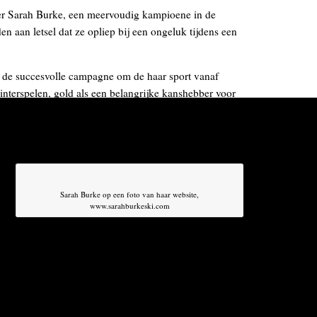
ter Sarah Burke, een meervoudig kampioene in de
en aan letsel dat ze opliep bij een ongeluk tijdens een
ij de succesvolle campagne om de haar sport vanaf
interspelen, gold als een belangrijke kanshebber voor
ische competitie in het Russische Sotsji, over twee
 zogenoemde ‘1080’ uitvoerde in competitie – een
e U-vormige skibaan, met wanden van vijf meter hoog.
Sarah Burke op een foto van haar website,
ien
www.sarahburkeski.com
e
de benen was geland aan het einde van een
rst niet ernstig, maar al snel raakte ze buiten bewustzijn
n gebracht.
s gescheurd, wat had geleid tot een hersenbloeding en