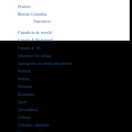
Prairies
British Columbia
Vancouver
Canada in de wereld
Canada & Nederland
Canada & VS
Inheemse bevolking
Immigratie en multiculturalisme
Politiek
Justitie
Defensie
Economie
Sport
Gezondheid
Cultuur
Canadese identiteit