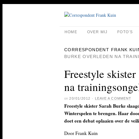
HOME
OVER MIJ
FOTO’S
CORRESPONDENT FRANK KUI
BURKE OVERLEDEN NA TRAI
Freestyle skiste
na trainingsonge
on
20/01/2012
·
LEAVE A COMMENT
Freestyle skister Sarah Burke slaa
Winterspelen te brengen. Haar dood 
doet een debat oplaaien over de vei
Door Frank Kuin