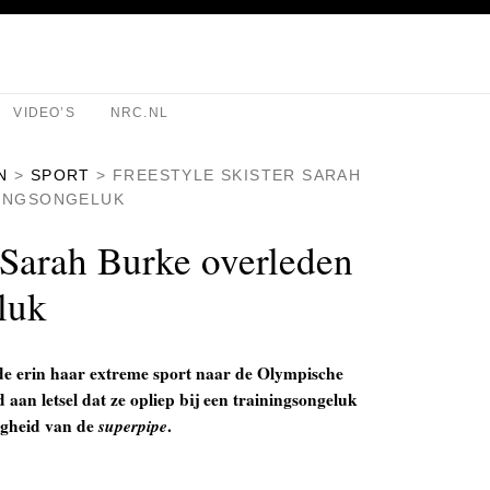
VIDEO’S
NRC.NL
N
>
SPORT
>
FREESTYLE SKISTER SARAH
NINGSONGELUK
r Sarah Burke overleden
luk
gde erin haar extreme sport naar de Olympische
aan letsel dat ze opliep bij een trainingsongeluk
ligheid van de
superpipe
.