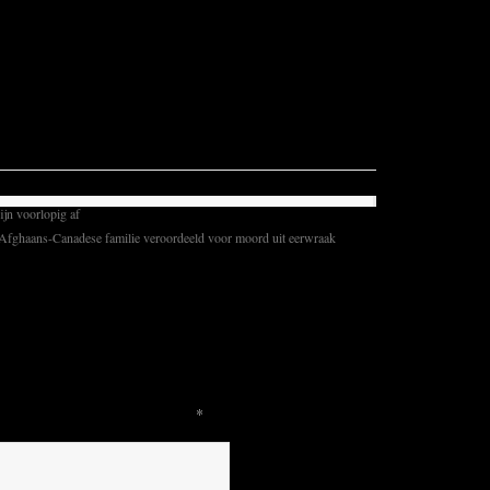
 groter geworden, en de capriolen extremer. Helmen
men vaker voor.
jn voorlopig af
 Afghaans-Canadese familie veroordeeld voor moord uit eerwraak
hed.
Required fields are marked
*