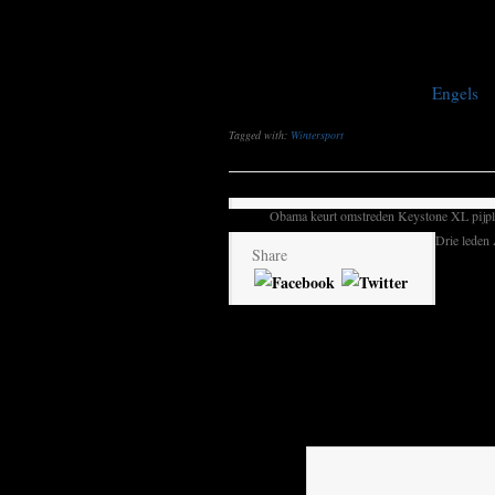
afgelopen jaren zijn de banen gestaag
zijn verplicht, maar verwondingen ko
This post is also available in:
Engels
Tagged with:
Wintersport
Obama keurt omstreden Keystone XL pijpli
Drie leden
Share
Geef een reactie
Your email address will not be publis