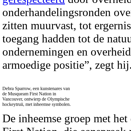
onderhandelingsronden over
zitten muurvast, tot ergernis
toegang hadden tot de natu
ondernemingen en overheid,
armoedige positie”, zegt hi
Debra Sparrow, een kunstenares van
de Musqueam First Nation in
Vancouver, ontwierp de Olympische
hockeytruii, met inheemse symbolen.
De inheemse groep met het